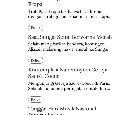
Eropa
Trofi Piala Eropa tak hanya bisa direbut 
dengan strategi dan skuad mumpuni, tapi 
juga keberuntungan. Italia pernah 
mengalaminya.
Politik
Saat Sungai Seine Berwarna Merah
Selain mengibarkan bendera, kontingen 
Aljazair melarung mawar merah ke Sungai 
Seine yang jadi saksi Pembantaian Paris.
Kultur
Kontemplasi Nan Sunyi di Gereja
Sacrè-Coeur
Mengunjungi Gereja Sacrè-Coeur di Paris. 
Sebuah monumen peringatan untuk dua 
peristiwa yang memukul kaum Katolik 
Prancis.
Politik
Tanggal Hari Musik Nasional
Diperdebatkan