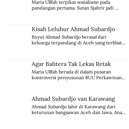
Maria Ullfah terpikat sosialisme pada 
pandangan pertama. Sutan Sjahrir jadi 
comblangnya.
Kisah Leluhur Ahmad Subardjo
Buyut Ahmad Subardjo berasal dari 
keluarga terpandang di Aceh yang terlibat 
persaingan kekuasaan. Dia memilih 
merantau ke Jawa dan menjadi pemuka 
agama Islam. Anaknya mengikuti jejaknya.
Agar Bahtera Tak Lekas Retak
Maria Ullfah berada di dalam pusaran 
kontroversi penyusunan RUU Perkawinan. 
Berbuah manis walau penuh kompromi.
Ahmad Subardjo van Karawang
Ahmad Subardjo lahir di Karawang dari 
keturunan bangsawan Aceh dan Jawa. Anak 
kesayangan mantri polisi ini pindah ke 
Batavia untuk melanjutkan pendidikan di 