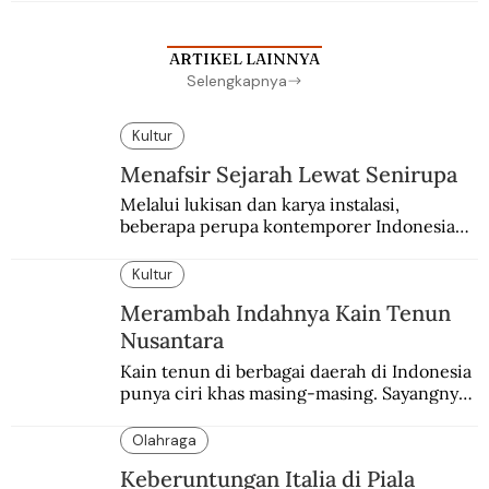
sekolah Belanda.
ARTIKEL LAINNYA
Selengkapnya
Kultur
Menafsir Sejarah Lewat Senirupa
Melalui lukisan dan karya instalasi,
beberapa perupa kontemporer Indonesia
merayakan 70 tahun kemerdekaan
Indonesia.
Kultur
Merambah Indahnya Kain Tenun
Nusantara
Kain tenun di berbagai daerah di Indonesia 
punya ciri khas masing-masing. Sayangnya, 
pendataan tentang para perajinnya masih 
belum memadai.
Olahraga
Keberuntungan Italia di Piala