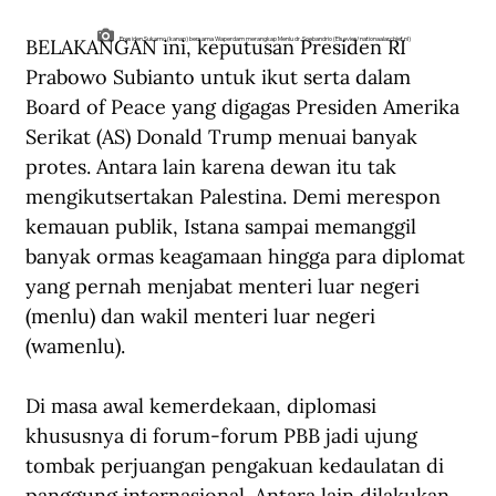
BELAKANGAN ini, keputusan Presiden RI 
Presiden Sukarno (kanan) bersama Waperdam merangkap Menlu dr. Soebandrio (Elsevier/nationaalarchief.nl)
Prabowo Subianto untuk ikut serta dalam 
Board of Peace yang digagas Presiden Amerika 
Serikat (AS) Donald Trump menuai banyak 
protes. Antara lain karena dewan itu tak 
mengikutsertakan Palestina. Demi merespon 
kemauan publik, Istana sampai memanggil 
banyak ormas keagamaan hingga para diplomat 
yang pernah menjabat menteri luar negeri 
(menlu) dan wakil menteri luar negeri 
(wamenlu).
Di masa awal kemerdekaan, diplomasi 
khususnya di forum-forum PBB jadi ujung 
tombak perjuangan pengakuan kedaulatan di 
panggung internasional. Antara lain dilakukan 