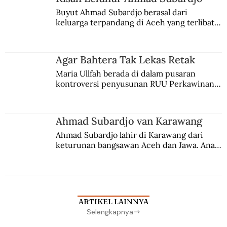
Buyut Ahmad Subardjo berasal dari 
keluarga terpandang di Aceh yang terlibat 
persaingan kekuasaan. Dia memilih 
merantau ke Jawa dan menjadi pemuka 
agama Islam. Anaknya mengikuti jejaknya.
Agar Bahtera Tak Lekas Retak
Maria Ullfah berada di dalam pusaran 
kontroversi penyusunan RUU Perkawinan. 
Berbuah manis walau penuh kompromi.
Ahmad Subardjo van Karawang
Ahmad Subardjo lahir di Karawang dari 
keturunan bangsawan Aceh dan Jawa. Anak 
kesayangan mantri polisi ini pindah ke 
Batavia untuk melanjutkan pendidikan di 
sekolah Belanda.
ARTIKEL LAINNYA
Selengkapnya