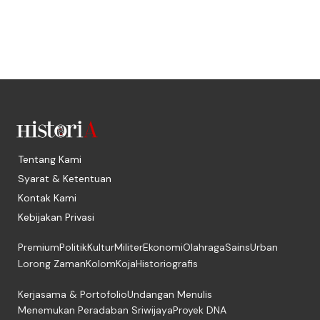
Tentang Kami
Syarat & Ketentuan
Kontak Kami
Kebijakan Privasi
Premium
Politik
Kultur
Militer
Ekonomi
Olahraga
Sains
Urban
Lorong Zaman
Kolom
Koja
Historiografis
Kerjasama & Portofolio
Undangan Menulis
Menemukan Peradaban Sriwijaya
Proyek DNA