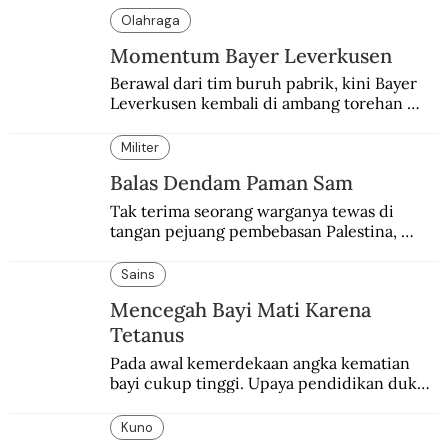
Olahraga
Momentum Bayer Leverkusen
Berawal dari tim buruh pabrik, kini Bayer 
Leverkusen kembali di ambang torehan 
“treble”. Sempat diejek dengan julukan 
“Neverkusen”.
Militer
Balas Dendam Paman Sam
Tak terima seorang warganya tewas di 
tangan pejuang pembebasan Palestina, 
pemerintahan Ronald Reagan melakukan 
pembalasan.
Sains
Mencegah Bayi Mati Karena
Tetanus
Pada awal kemerdekaan angka kematian 
bayi cukup tinggi. Upaya pendidikan dukun 
pun dilakukan lewat Proyek Serpong.
Kuno