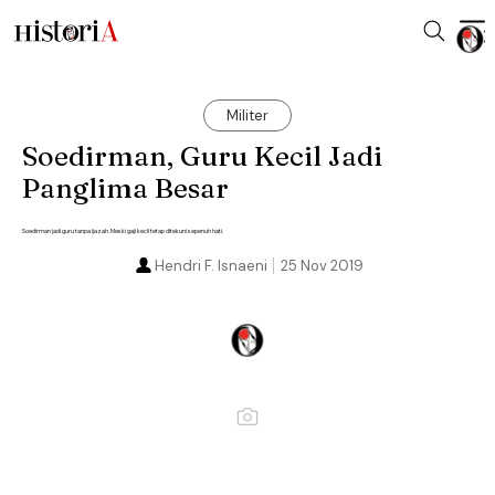
Militer
Soedirman, Guru Kecil Jadi
Panglima Besar
Soedirman jadi guru tanpa ijazah. Meski gaji kecil tetap ditekuni sepenuh hati.
Hendri F. Isnaeni
25 Nov 2019