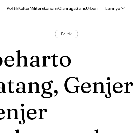
Politik
Kultur
Militer
Ekonomi
Olahraga
Sains
Urban
Lainnya
Politik
oeharto
tang, Genjer
enjer