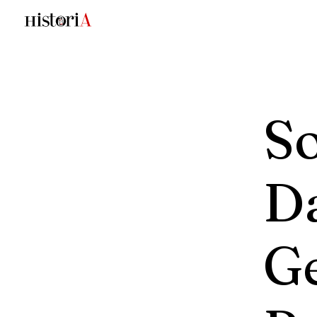
S
Da
G