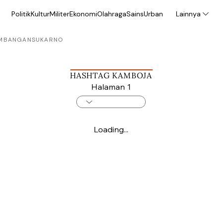
Politik
Kultur
Militer
Ekonomi
Olahraga
Sains
Urban
Lainnya
MBANGAN
SUKARNO
HASHTAG KAMBOJA
Halaman 1
Loading...