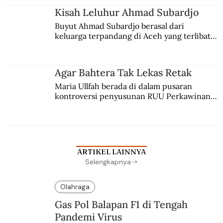
Kisah Leluhur Ahmad Subardjo
Buyut Ahmad Subardjo berasal dari 
keluarga terpandang di Aceh yang terlibat 
persaingan kekuasaan. Dia memilih 
merantau ke Jawa dan menjadi pemuka 
agama Islam. Anaknya mengikuti jejaknya.
Agar Bahtera Tak Lekas Retak
Maria Ullfah berada di dalam pusaran 
kontroversi penyusunan RUU Perkawinan. 
Berbuah manis walau penuh kompromi.
ARTIKEL LAINNYA
Selengkapnya
Olahraga
Gas Pol Balapan F1 di Tengah
Pandemi Virus