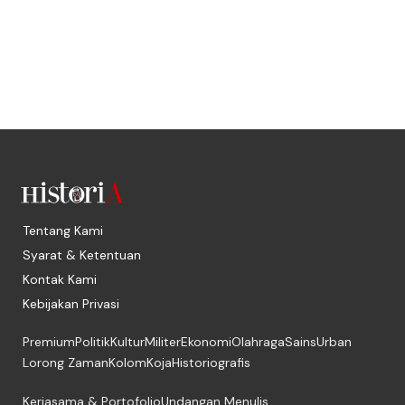
Tentang Kami
Syarat & Ketentuan
Kontak Kami
Kebijakan Privasi
Premium
Politik
Kultur
Militer
Ekonomi
Olahraga
Sains
Urban
Lorong Zaman
Kolom
Koja
Historiografis
Kerjasama & Portofolio
Undangan Menulis