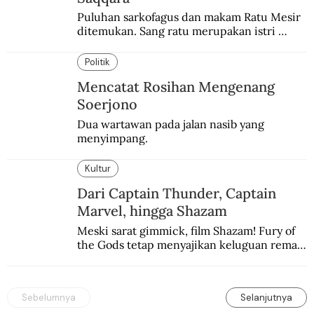
Puluhan sarkofagus dan makam Ratu Mesir 
ditemukan. Sang ratu merupakan istri 
sekaligus putri salah satu firaun yang 
sebelumnya keberadaannya tak pernah 
Politik
diketahui.
Mencatat Rosihan Mengenang
Soerjono
Dua wartawan pada jalan nasib yang 
menyimpang.
Kultur
Dari Captain Thunder, Captain
Marvel, hingga Shazam
Meski sarat gimmick, film Shazam! Fury of 
the Gods tetap menyajikan keluguan remaja 
yang menyimpan kekuatan para dewa 
Yunani.
Sebelumnya
Selanjutnya