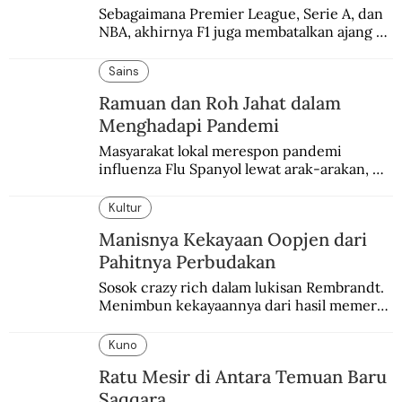
Sebagaimana Premier League, Serie A, dan 
NBA, akhirnya F1 juga membatalkan ajang 
balapannya. Menghindari pengalaman 
enam dekade lampau.
Sains
Ramuan dan Roh Jahat dalam
Menghadapi Pandemi
Masyarakat lokal merespon pandemi 
influenza Flu Spanyol lewat arak-arakan, 
sesajen, dan ramuan jamu tradisional.
Kultur
Manisnya Kekayaan Oopjen dari
Pahitnya Perbudakan
Sosok crazy rich dalam lukisan Rembrandt. 
Menimbun kekayaannya dari hasil memeras 
keringat para budak.
Kuno
Ratu Mesir di Antara Temuan Baru
Saqqara