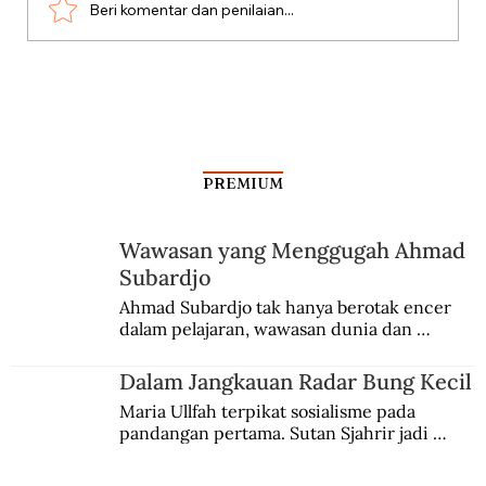
Beri komentar dan penilaian...
Silang Sengkarut Perjalanan Pulang
Odysseus
PREMIUM
Wawasan yang Menggugah Ahmad
Subardjo
Ahmad Subardjo tak hanya berotak encer 
dalam pelajaran, wawasan dunia dan 
kesadaran kebangsaannya tumbuh berkat 
Jules Verne, Multatuli, hingga Sun Yat-sen.
Dalam Jangkauan Radar Bung Kecil
Maria Ullfah terpikat sosialisme pada 
pandangan pertama. Sutan Sjahrir jadi 
comblangnya.