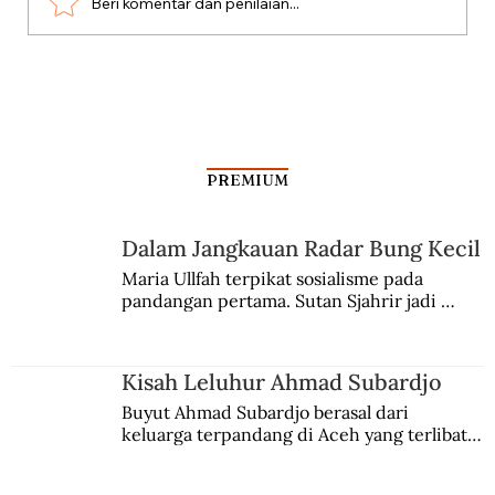
Beri komentar dan penilaian...
Polemik “Bersiap” dan Meremehkan
Sudut Pandang Indonesia
PREMIUM
Dalam Jangkauan Radar Bung Kecil
Maria Ullfah terpikat sosialisme pada 
pandangan pertama. Sutan Sjahrir jadi 
comblangnya.
Kisah Leluhur Ahmad Subardjo
Buyut Ahmad Subardjo berasal dari 
keluarga terpandang di Aceh yang terlibat 
persaingan kekuasaan. Dia memilih 
merantau ke Jawa dan menjadi pemuka 