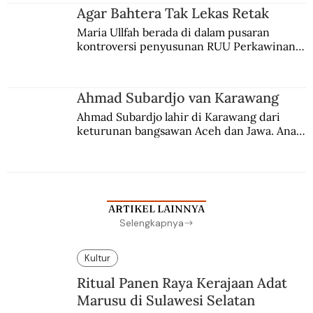
agama Islam. Anaknya mengikuti jejaknya.
Agar Bahtera Tak Lekas Retak
Maria Ullfah berada di dalam pusaran 
kontroversi penyusunan RUU Perkawinan. 
Berbuah manis walau penuh kompromi.
Ahmad Subardjo van Karawang
Ahmad Subardjo lahir di Karawang dari 
keturunan bangsawan Aceh dan Jawa. Anak 
kesayangan mantri polisi ini pindah ke 
Batavia untuk melanjutkan pendidikan di 
sekolah Belanda.
ARTIKEL LAINNYA
Selengkapnya
Kultur
Ritual Panen Raya Kerajaan Adat
Marusu di Sulawesi Selatan