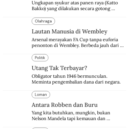
Ungkapan syukur atas panen raya (Katto 
Bakko) yang dilakukan secara gotong 
royong.
Olahraga
Lautan Manusia di Wembley
Arsenal merayakan FA Cup tanpa euforia 
penonton di Wembley. Berbeda jauh dari 
suasana final di stadion ikonik itu 97 tahun 
silam.
Politik
Utang Tak Terbayar?
Obligator tahun 1946 bermunculan. 
Meminta pengembalian dana dari negara.
Loman
Antara Robben dan Buru
Yang kita butuhkan, mungkin, bukan 
Nelson Mandela tapi kemauan dan 
keberanian untuk menebus dosa masa lalu 