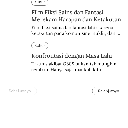
dengan berbagai cara yang bisa memenuhi 
Kultur
rasa keadilan.
Film Fiksi Sains dan Fantasi
Merekam Harapan dan Ketakutan
Film fiksi sains dan fantasi lahir karena 
ketakutan pada komunisme, nuklir, dan 
dunia yang terkomputerisasi.
Kultur
Konfrontasi dengan Masa Lalu
Trauma akibat G30S bukan tak mungkin 
sembuh. Hanya saja, maukah kita 
menyembuhkannya?
Sebelumnya
Selanjutnya