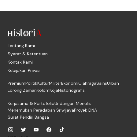
Tentang Kami
Syarat & Ketentuan
Kontak Kami
Kebijakan Privasi
Premium
Politik
Kultur
Militer
Ekonomi
Olahraga
Sains
Urban
Lorong Zaman
Kolom
Koja
Historiografis
Kerjasama & Portofolio
Undangan Menulis
Menemukan Peradaban Sriwijaya
Proyek DNA
Surat Pendiri Bangsa
© 2026, PT. Media Digital Historia.