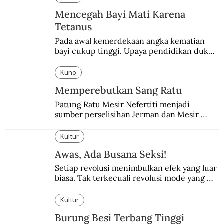
Mencegah Bayi Mati Karena
Tetanus
Pada awal kemerdekaan angka kematian 
bayi cukup tinggi. Upaya pendidikan dukun 
pun dilakukan lewat Proyek Serpong.
Kuno
Memperebutkan Sang Ratu
Patung Ratu Mesir Nefertiti menjadi 
sumber perselisihan Jerman dan Mesir 
selama puluhan tahun.
Kultur
Awas, Ada Busana Seksi!
Setiap revolusi menimbulkan efek yang luar 
biasa. Tak terkecuali revolusi mode yang 
seksi-seksi.
Kultur
Burung Besi Terbang Tinggi