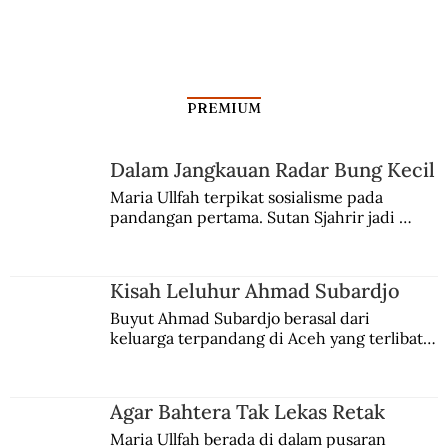
PREMIUM
Menjemput Pak Nas
Dalam Jangkauan Radar Bung Kecil
Maria Ullfah terpikat sosialisme pada 
pandangan pertama. Sutan Sjahrir jadi 
comblangnya.
Kisah Leluhur Ahmad Subardjo
Buyut Ahmad Subardjo berasal dari 
keluarga terpandang di Aceh yang terlibat 
persaingan kekuasaan. Dia memilih 
merantau ke Jawa dan menjadi pemuka 
agama Islam. Anaknya mengikuti jejaknya.
Agar Bahtera Tak Lekas Retak
Maria Ullfah berada di dalam pusaran 