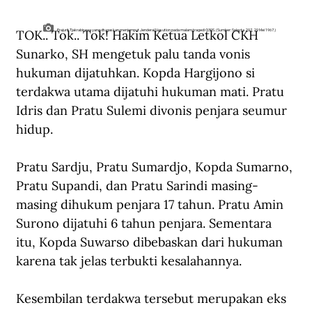
TOK.. Tok.. Tok! Hakim Ketua Letkol CKH 
Prajurit Tjakrabirawa yang dtugaskan menjemput Jenderal Nasution pada malam tragedi G30S. (Sumber: Selecta 297, 29 Mei 1967.)
Sunarko, SH mengetuk palu tanda vonis 
hukuman dijatuhkan. Kopda Hargijono si 
terdakwa utama dijatuhi hukuman mati. Pratu 
Idris dan Pratu Sulemi divonis penjara seumur 
hidup. 
Pratu Sardju, Pratu Sumardjo, Kopda Sumarno, 
Pratu Supandi, dan Pratu Sarindi masing-
masing dihukum penjara 17 tahun. Pratu Amin 
Surono dijatuhi 6 tahun penjara. Sementara 
itu, Kopda Suwarso dibebaskan dari hukuman 
karena tak jelas terbukti kesalahannya.
Kesembilan terdakwa tersebut merupakan eks 