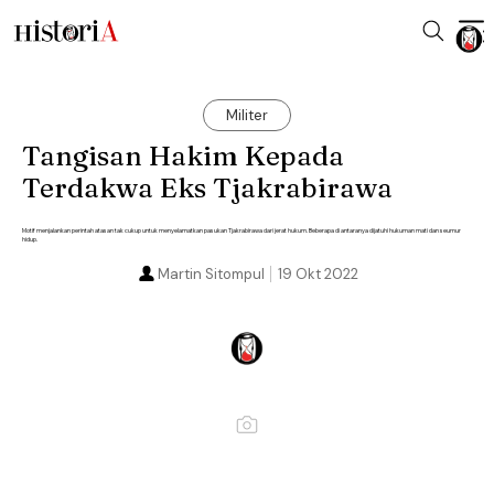
Militer
Tangisan Hakim Kepada
Terdakwa Eks Tjakrabirawa
Motif menjalankan perintah atasan tak cukup untuk menyelamatkan pasukan Tjakrabirawa dari jerat hukum. Beberapa di antaranya dijatuhi hukuman mati dan seumur
hidup.
Martin Sitompul
19 Okt 2022