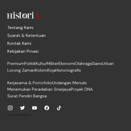
Tentang Kami
Syarat & Ketentuan
Kontak Kami
Kebijakan Privasi
Premium
Politik
Kultur
Militer
Ekonomi
Olahraga
Sains
Urban
Lorong Zaman
Kolom
Koja
Historiografis
Kerjasama & Portofolio
Undangan Menulis
Menemukan Peradaban Sriwijaya
Proyek DNA
Surat Pendiri Bangsa
© 2026, PT. Media Digital Historia.