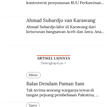
kontroversi penyusunan RUU Perkawinan. 
Berbuah manis walau penuh kompromi.
Ahmad Subardjo van Karawang
Ahmad Subardjo lahir di Karawang dari 
keturunan bangsawan Aceh dan Jawa. Anak 
kesayangan mantri polisi ini pindah ke 
Batavia untuk melanjutkan pendidikan di 
sekolah Belanda.
ARTIKEL LAINNYA
Selengkapnya
Militer
Balas Dendam Paman Sam
Tak terima seorang warganya tewas di 
tangan pejuang pembebasan Palestina, 
pemerintahan Ronald Reagan melakukan 
pembalasan.
Sains