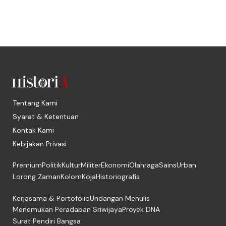
Tentang Kami
Syarat & Ketentuan
Kontak Kami
Kebijakan Privasi
Premium
Politik
Kultur
Militer
Ekonomi
Olahraga
Sains
Urban
Lorong Zaman
Kolom
Koja
Historiografis
Kerjasama & Portofolio
Undangan Menulis
Menemukan Peradaban Sriwijaya
Proyek DNA
Surat Pendiri Bangsa