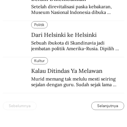
Setelah direvitalisasi paska kebakaran, 
Museum Nasional Indonesia dibuka 
kembali. Bertepatan dengan perhelatan 
Pameran Repatriasi 2024.
Politik
Dari Helsinki ke Helsinki
Sebuah ibukota di Skandinavia jadi 
jembatan politik Amerika-Rusia. Dipilih 
karena kenetralannya sejak Perang Dingin.
Kultur
Kalau Ditindas Ya Melawan
Murid memang tak melulu mesti seiring 
sejalan dengan guru. Sudah sejak lama 
orang-orang mengatakan, guru kencing 
berdiri, murid kencing berlari.
Sebelumnya
Selanjutnya