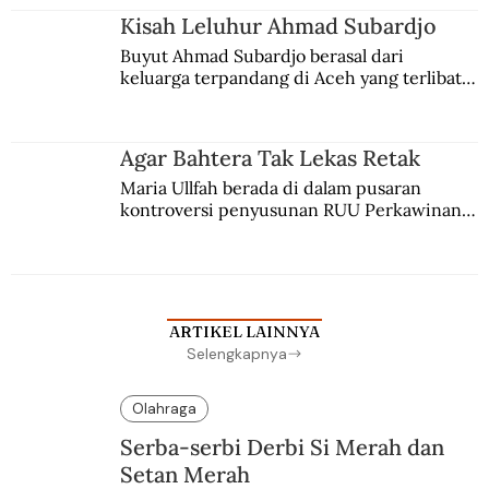
Kisah Leluhur Ahmad Subardjo
Buyut Ahmad Subardjo berasal dari 
keluarga terpandang di Aceh yang terlibat 
persaingan kekuasaan. Dia memilih 
merantau ke Jawa dan menjadi pemuka 
agama Islam. Anaknya mengikuti jejaknya.
Agar Bahtera Tak Lekas Retak
Maria Ullfah berada di dalam pusaran 
kontroversi penyusunan RUU Perkawinan. 
Berbuah manis walau penuh kompromi.
ARTIKEL LAINNYA
Selengkapnya
Olahraga
Serba-serbi Derbi Si Merah dan
Setan Merah