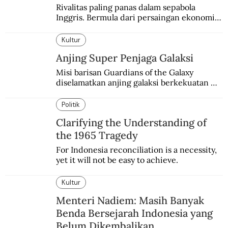
Rivalitas paling panas dalam sepabola 
Inggris. Bermula dari persaingan ekonomi 
dan industri.
Kultur
Anjing Super Penjaga Galaksi
Misi barisan Guardians of the Galaxy 
diselamatkan anjing galaksi berkekuatan 
super. Karakter yang terinspirasi dari Laika 
si martir antariksa Soviet.
Politik
Clarifying the Understanding of
the 1965 Tragedy
For Indonesia reconciliation is a necessity, 
yet it will not be easy to achieve.
Kultur
Menteri Nadiem: Masih Banyak
Benda Bersejarah Indonesia yang
Belum Dikembalikan