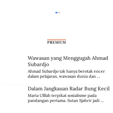
PREMIUM
Wawasan yang Menggugah Ahmad
Subardjo
Dalam Jangkauan Radar Bung Kecil
Ahmad Subardjo tak hanya berotak encer 
dalam pelajaran, wawasan dunia dan 
kesadaran kebangsaannya tumbuh berkat 
Jules Verne, Multatuli, hingga Sun Yat-sen.
Dalam Jangkauan Radar Bung Kecil
Maria Ullfah terpikat sosialisme pada 
pandangan pertama. Sutan Sjahrir jadi 
comblangnya.