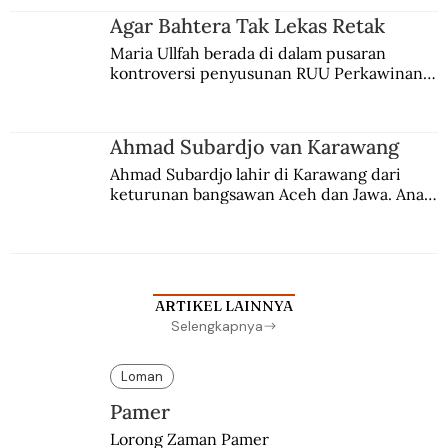
agama Islam. Anaknya mengikuti jejaknya.
Agar Bahtera Tak Lekas Retak
Maria Ullfah berada di dalam pusaran 
kontroversi penyusunan RUU Perkawinan. 
Berbuah manis walau penuh kompromi.
Ahmad Subardjo van Karawang
Ahmad Subardjo lahir di Karawang dari 
keturunan bangsawan Aceh dan Jawa. Anak 
kesayangan mantri polisi ini pindah ke 
Batavia untuk melanjutkan pendidikan di 
sekolah Belanda.
ARTIKEL LAINNYA
Selengkapnya
Loman
Pamer
Lorong Zaman Pamer