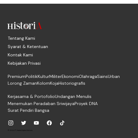
Tentang Kami
Syarat & Ketentuan
Kontak Kami
Kebijakan Privasi
Premium
Politik
Kultur
Militer
Ekonomi
Olahraga
Sains
Urban
Lorong Zaman
Kolom
Koja
Historiografis
Kerjasama & Portofolio
Undangan Menulis
Menemukan Peradaban Sriwijaya
Proyek DNA
Surat Pendiri Bangsa
© 2026, PT. Media Digital Historia.