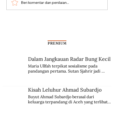
Beri komentar dan penilaian...
Aksi Koboi Jenderal Moestopo
PREMIUM
Dalam Jangkauan Radar Bung Kecil
Maria Ullfah terpikat sosialisme pada 
pandangan pertama. Sutan Sjahrir jadi 
comblangnya.
Kisah Leluhur Ahmad Subardjo
Buyut Ahmad Subardjo berasal dari 
keluarga terpandang di Aceh yang terlibat 
persaingan kekuasaan. Dia memilih 
merantau ke Jawa dan menjadi pemuka 