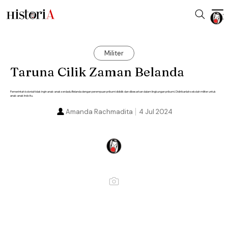
Militer
Taruna Cilik Zaman Belanda
Pemerintah kolonial tidak ingin anak-anak serdadu Belanda dengan perempuan pribumi dididik dan dibesarkan dalam lingkungan pribumi. Didirikanlah sekolah militer untuk
anak-anak Indo itu.
Amanda Rachmadita
4 Jul 2024