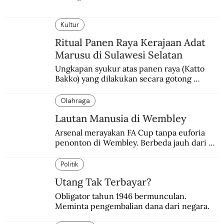
Kultur
Ritual Panen Raya Kerajaan Adat
Marusu di Sulawesi Selatan
Ungkapan syukur atas panen raya (Katto 
Bakko) yang dilakukan secara gotong 
royong.
Olahraga
Lautan Manusia di Wembley
Arsenal merayakan FA Cup tanpa euforia 
penonton di Wembley. Berbeda jauh dari 
suasana final di stadion ikonik itu 97 tahun 
silam.
Politik
Utang Tak Terbayar?
Obligator tahun 1946 bermunculan. 
Meminta pengembalian dana dari negara.