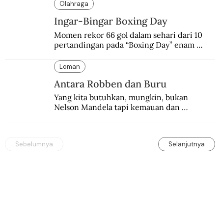
Olahraga
Ingar-Bingar Boxing Day
Momen rekor 66 gol dalam sehari dari 10 
pertandingan pada “Boxing Day” enam 
dekade lalu. Termasuk kekalahan pahit 
Manchester United 6-1.
Loman
Antara Robben dan Buru
Yang kita butuhkan, mungkin, bukan 
Nelson Mandela tapi kemauan dan 
keberanian untuk menebus dosa masa lalu 
dengan berbagai cara yang bisa memenuhi 
rasa keadilan.
Sebelumnya
Selanjutnya