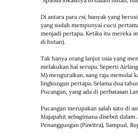
“Apabila lokasinya di dalam hutan, m
Di antara para 
rsi
, banyak yang berus
yang sudah mempunyai cucu pertama 
menjadi pertapa. Ketika itu mereka 
di hutan). 
Tak hanya orang lanjut usia yang m
melakukan hal serupa. Seperti Airlan
M) menguraikan, sang raja memulai ka
lingkungan pertapa. Selama dua tahu
Pucangan, yang ada di perbatasan L
Pucangan merupakan salah satu di an
Majapahit sebagimana disebut dalam 
Penanggungan (Pawitra), Sampud, Rupi