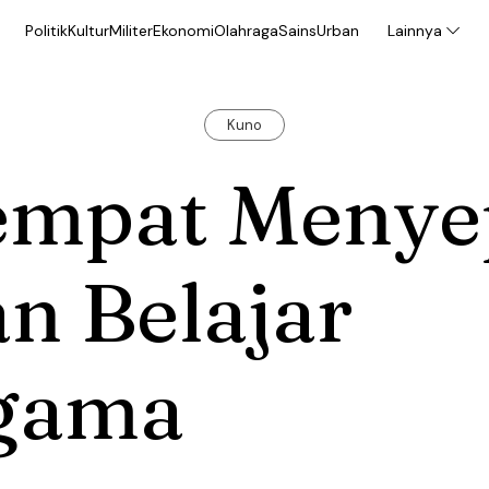
Politik
Kultur
Militer
Ekonomi
Olahraga
Sains
Urban
Lainnya
Kuno
empat Menye
n Belajar
gama