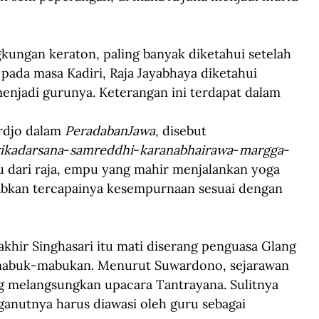
gkungan keraton, paling banyak diketahui setelah 
pada masa Kadiri, Raja Jayabhaya diketahui 
njadi gurunya. Keterangan ini terdapat dalam 
rdjo dalam 
PeradabanJawa
, disebut 
ikadarsana
-
samreddhi
-
karanabhairawa
-
margga
-
ru dari raja, empu yang mahir menjalankan yoga 
abkan tercapainya kesempurnaan sesuai dengan 
rakhir Singhasari itu mati diserang penguasa Glang 
rmabuk-mabukan. Menurut Suwardono, sejarawan 
ng melangsungkan upacara Tantrayana. Sulitnya 
anutnya harus diawasi oleh guru sebagai 