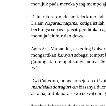
merujuk pada mereka yang mempelajari
Di luar keraton, dalam teks kuno, ada
Dalam 
Nagarakrtagama
, ketiga istil
berfungsi sebagai pusat pendidikan 
memuja leluhur dan dewa.
Agus Aris Munandar, arkeolog Univers
mengartikan 
karsyan
 sebagai tempat 
gunung atau tempat sunyi lainnya. S
rsi
. 
Dwi Cahyono, pengajar sejarah di Uni
mandalakadewagurwan
 biasanya dil
asrama) untuk para siswa (
sisya
) dan g