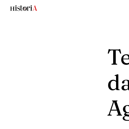
T
da
A