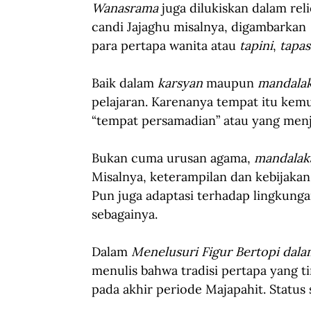
Wanasrama
 juga dilukiskan dalam reli
candi Jajaghu misalnya, digambarkan 
para pertapa wanita atau 
tapini
, 
tapas
Baik dalam 
karsyan
 maupun 
mandala
pelajaran. Karenanya tempat itu kem
“tempat persamadian” atau yang menja
Bukan cuma urusan agama, 
mandalak
Misalnya, keterampilan dan kebijakan 
Pun juga adaptasi terhadap lingkungan,
sebagainya. 
Dalam 
Menelusuri Figur Bertopi dala
menulis bahwa tradisi pertapa yang t
pada akhir periode Majapahit. Status