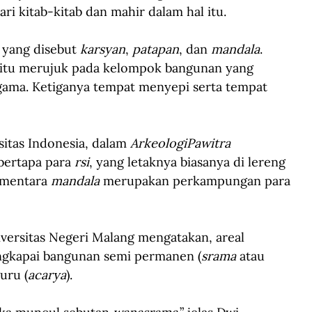
 kitab-kitab dan mahir dalam hal itu. 
 yang disebut 
karsyan
, 
patapan
, dan 
mandala
. 
ah itu merujuk pada kelompok bangunan yang 
agama. Ketiganya tempat menyepi serta tempat 
itas Indonesia, dalam 
ArkeologiPawitra
bertapa para 
rsi
, yang letaknya biasanya di lereng 
ementara 
mandala
 merupakan perkampungan para 
versitas Negeri Malang mengatakan, areal 
engkapai bangunan semi permanen (
srama
 atau 
uru (
acarya
).