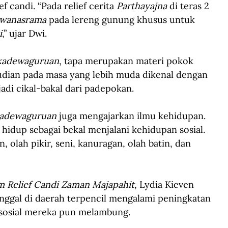
ef candi. “Pada relief cerita 
Parthayajna
 di teras 2 
wanasrama
 pada lereng gunung khusus untuk 
i
,” ujar Dwi.
kadewaguruan
, tapa merupakan materi pokok 
udian pada masa yang lebih muda dikenal dengan 
di cikal-bakal dari padepokan. 
adewaguruan
 juga mengajarkan ilmu kehidupan. 
hidup sebagai bekal menjalani kehidupan sosial. 
 olah pikir, seni, kanuragan, olah batin, dan 
m Relief Candi Zaman Majapahit
, Lydia Kieven 
inggal di daerah terpencil mengalami peningkatan 
 sosial mereka pun melambung. 