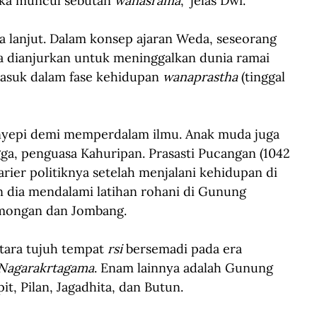
aka muncul sebutan 
wanasrama
,” jelas Dwi. 
ia lanjut. Dalam konsep ajaran Weda, seseorang 
dianjurkan untuk meninggalkan dunia ramai 
masuk dalam fase kehidupan 
wanaprastha
 (tinggal 
enyepi demi memperdalam ilmu. Anak muda juga 
gga, penguasa Kahuripan. Prasasti Pucangan (1042 
rier politiknya setelah menjalani kehidupan di 
n dia mendalami latihan rohani di Gunung 
amongan dan Jombang. 
tara tujuh tempat 
rsi
 bersemadi pada era 
Nagarakrtagama
. Enam lainnya adalah Gunung 
t, Pilan, Jagadhita, dan Butun.