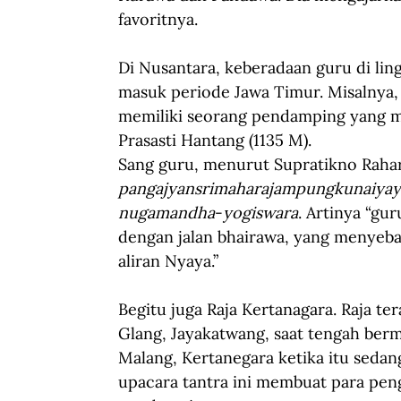
favoritnya. 
Di Nusantara, keberadaan guru di lin
masuk periode Jawa Timur. Misalnya, 
memiliki seorang pendamping yang me
Prasasti Hantang (1135 M). 
Sang guru, menurut Supratikno Raha
pangajyansrimaharajampungkunaiyay
nugamandha
-
yogiswara
. Artinya “gu
dengan jalan bhairawa, yang menyeb
aliran Nyaya.”
Begitu juga Raja Kertanagara. Raja te
Glang, Jayakatwang, saat tengah be
Malang, Kertanegara ketika itu seda
upacara tantra ini membuat para peng