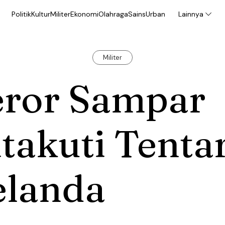
Politik
Kultur
Militer
Ekonomi
Olahraga
Sains
Urban
Lainnya
Militer
eror Sampar
takuti Tenta
elanda