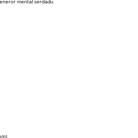
meneror mental serdadu
om).