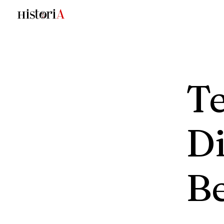
T
Di
B