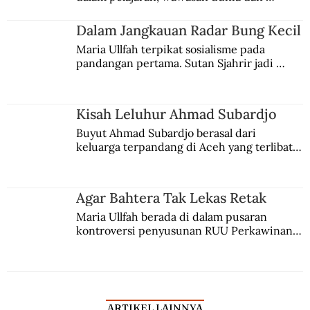
kesadaran kebangsaannya tumbuh berkat 
Jules Verne, Multatuli, hingga Sun Yat-sen.
Dalam Jangkauan Radar Bung Kecil
Maria Ullfah terpikat sosialisme pada 
pandangan pertama. Sutan Sjahrir jadi 
comblangnya.
Kisah Leluhur Ahmad Subardjo
Buyut Ahmad Subardjo berasal dari 
keluarga terpandang di Aceh yang terlibat 
persaingan kekuasaan. Dia memilih 
merantau ke Jawa dan menjadi pemuka 
agama Islam. Anaknya mengikuti jejaknya.
Agar Bahtera Tak Lekas Retak
Maria Ullfah berada di dalam pusaran 
kontroversi penyusunan RUU Perkawinan. 
Berbuah manis walau penuh kompromi.
ARTIKEL LAINNYA