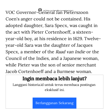
VOC Governor-General Jan Pieterszoon 
Jan Pieterszoon Coen. (Rijksmuseum Amsterdam).
Coen's anger could not be contained. His 
adopted daughter, Sara Specx, was caught in 
the act with Pieter Cortenhoeff, a sixteen-
year-old boy, at his residence in 1629. Twelve-
year-old Sara was the daughter of Jacques 
Specx, a member of the 
Raad van Indie 
or the 
Council of the Indies, and a Japanese woman, 
while Pieter was the son of senior merchant 
Jacob Cortenhoeff and a Burmese woman.
Ingin membaca lebih lanjut?
Langgani historia.id untuk terus membaca postingan 
eksklusif ini.
Berlangganan Sekarang