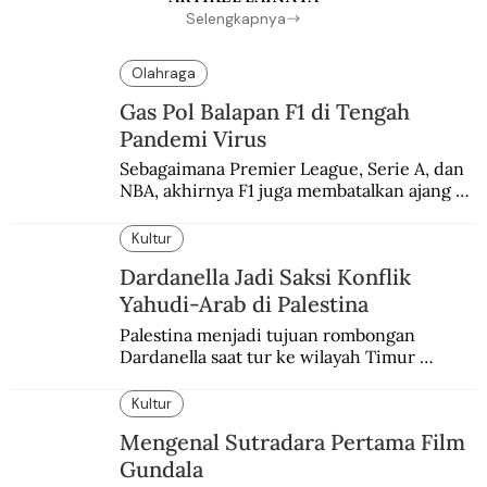
Selengkapnya
Olahraga
Gas Pol Balapan F1 di Tengah
Pandemi Virus
Sebagaimana Premier League, Serie A, dan 
NBA, akhirnya F1 juga membatalkan ajang 
balapannya. Menghindari pengalaman 
enam dekade lampau.
Kultur
Dardanella Jadi Saksi Konflik
Yahudi-Arab di Palestina
Palestina menjadi tujuan rombongan 
Dardanella saat tur ke wilayah Timur 
Tengah. Di sana mereka menjadi saksi 
ketegangan antara orang Yahudi dan 
Kultur
penduduk Arab.
Mengenal Sutradara Pertama Film
Gundala