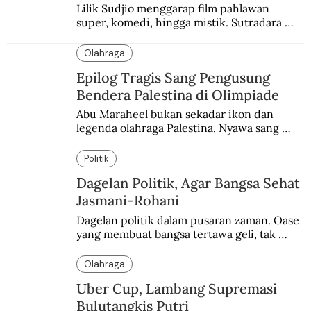
Lilik Sudjio menggarap film pahlawan 
super, komedi, hingga mistik. Sutradara 
terbaik yang kurang dilirik.
Olahraga
Epilog Tragis Sang Pengusung
Bendera Palestina di Olimpiade
Abu Maraheel bukan sekadar ikon dan 
legenda olahraga Palestina. Nyawa sang 
Olimpian tak tertolong setelah Israel 
memblokade Rafah.
Politik
Dagelan Politik, Agar Bangsa Sehat
Jasmani-Rohani
Dagelan politik dalam pusaran zaman. Oase 
yang membuat bangsa tertawa geli, tak 
melulu nyeri.
Olahraga
Uber Cup, Lambang Supremasi
Bulutangkis Putri