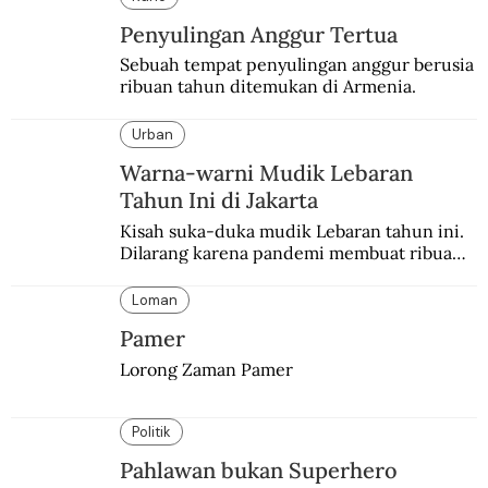
Penyulingan Anggur Tertua
Sebuah tempat penyulingan anggur berusia 
ribuan tahun ditemukan di Armenia.
Urban
Warna-warni Mudik Lebaran
Tahun Ini di Jakarta
Kisah suka-duka mudik Lebaran tahun ini. 
Dilarang karena pandemi membuat ribuan 
orang berbondong-bondong pulang 
kampung lebih awal.
Loman
Pamer
Lorong Zaman Pamer
Politik
Pahlawan bukan Superhero