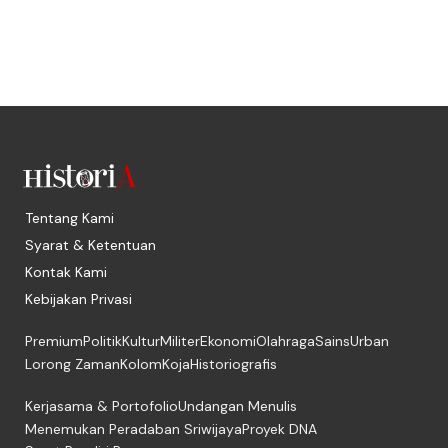
Tentang Kami
Syarat & Ketentuan
Kontak Kami
Kebijakan Privasi
Premium
Politik
Kultur
Militer
Ekonomi
Olahraga
Sains
Urban
Lorong Zaman
Kolom
Koja
Historiografis
Kerjasama & Portofolio
Undangan Menulis
Menemukan Peradaban Sriwijaya
Proyek DNA