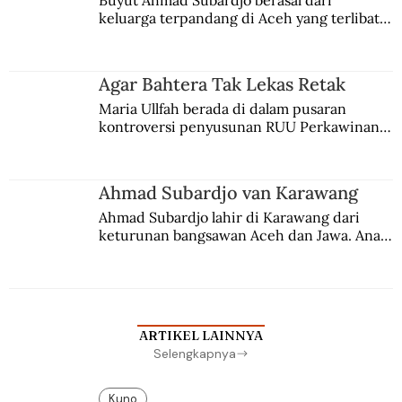
Buyut Ahmad Subardjo berasal dari 
keluarga terpandang di Aceh yang terlibat 
persaingan kekuasaan. Dia memilih 
merantau ke Jawa dan menjadi pemuka 
agama Islam. Anaknya mengikuti jejaknya.
Agar Bahtera Tak Lekas Retak
Maria Ullfah berada di dalam pusaran 
kontroversi penyusunan RUU Perkawinan. 
Berbuah manis walau penuh kompromi.
Ahmad Subardjo van Karawang
Ahmad Subardjo lahir di Karawang dari 
keturunan bangsawan Aceh dan Jawa. Anak 
kesayangan mantri polisi ini pindah ke 
Batavia untuk melanjutkan pendidikan di 
sekolah Belanda.
ARTIKEL LAINNYA
Selengkapnya
Kuno