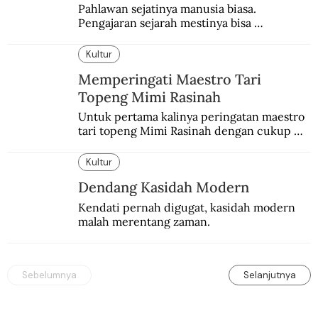
Pahlawan sejatinya manusia biasa. 
Pengajaran sejarah mestinya bisa 
menghadirkan sosok humanisnya.
Kultur
Memperingati Maestro Tari
Topeng Mimi Rasinah
Untuk pertama kalinya peringatan maestro 
tari topeng Mimi Rasinah dengan cukup 
besar. Melibatkan seniman nasional dan 
internasional.
Kultur
Dendang Kasidah Modern
Kendati pernah digugat, kasidah modern 
malah merentang zaman.
Sebelumnya
Selanjutnya