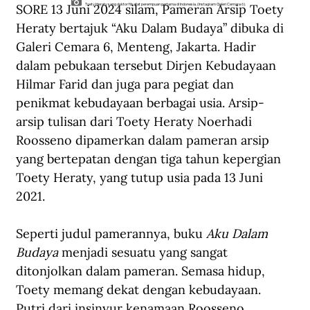
SORE 13 Juni 2024 silam, Pameran Arsip Toety 
Toety Heraty sang doktor filsafat perempuan pertama di Indonesia. (Instagram Galeri Cemara 6).
Heraty bertajuk “Aku Dalam Budaya” dibuka di 
Galeri Cemara 6, Menteng, Jakarta. Hadir 
dalam pebukaan tersebut Dirjen Kebudayaan 
Hilmar Farid dan juga para pegiat dan 
penikmat kebudayaan berbagai usia. Arsip-
arsip tulisan dari Toety Heraty Noerhadi 
Roosseno dipamerkan dalam pameran arsip 
yang bertepatan dengan tiga tahun kepergian 
Toety Heraty, yang tutup usia pada 13 Juni 
2021.
Seperti judul pamerannya, buku 
Aku Dalam 
Budaya
 menjadi sesuatu yang sangat 
ditonjolkan dalam pameran. Semasa hidup, 
Toety memang dekat dengan kebudayaan. 
Putri dari insinyur kenamaan Roosseno 