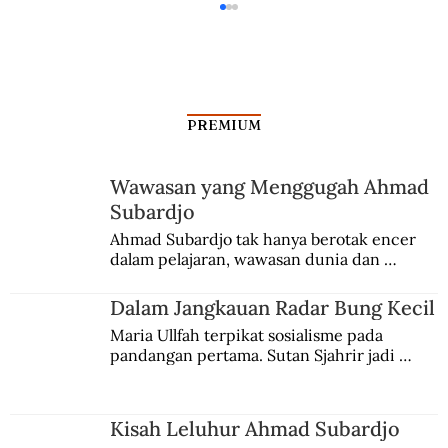
PREMIUM
Wawasan yang Menggugah Ahmad
Subardjo
Dalam Jangkauan Radar Bung Kecil
Ahmad Subardjo tak hanya berotak encer 
dalam pelajaran, wawasan dunia dan 
kesadaran kebangsaannya tumbuh berkat 
Jules Verne, Multatuli, hingga Sun Yat-sen.
Dalam Jangkauan Radar Bung Kecil
Maria Ullfah terpikat sosialisme pada 
pandangan pertama. Sutan Sjahrir jadi 
comblangnya.
Kisah Leluhur Ahmad Subardjo