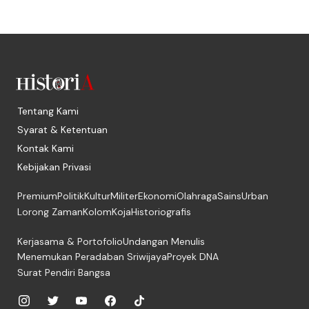
Tentang Kami
Syarat & Ketentuan
Kontak Kami
Kebijakan Privasi
Premium
Politik
Kultur
Militer
Ekonomi
Olahraga
Sains
Urban
Lorong Zaman
Kolom
Koja
Historiografis
Kerjasama & Portofolio
Undangan Menulis
Menemukan Peradaban Sriwijaya
Proyek DNA
Surat Pendiri Bangsa