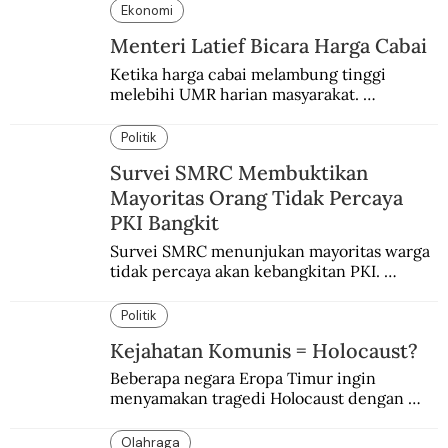
Ekonomi
Menteri Latief Bicara Harga Cabai
Ketika harga cabai melambung tinggi 
melebihi UMR harian masyarakat. 
Bagaimana solusi dari menteri tenaga kerja?
Politik
Survei SMRC Membuktikan
Mayoritas Orang Tidak Percaya
PKI Bangkit
Survei SMRC menunjukan mayoritas warga 
tidak percaya akan kebangkitan PKI. 
Dimanfaatkan kelompok tertentu demi 
tujuan politik.
Politik
Kejahatan Komunis = Holocaust?
Beberapa negara Eropa Timur ingin 
menyamakan tragedi Holocaust dengan 
kejahatan komunis Soviet.
Olahraga