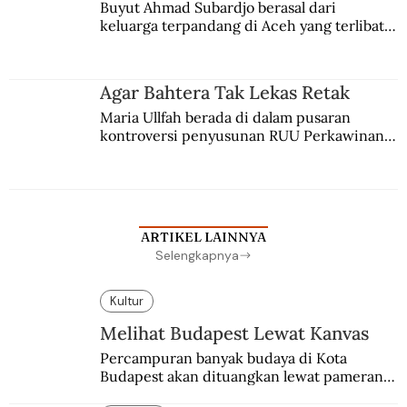
Buyut Ahmad Subardjo berasal dari 
keluarga terpandang di Aceh yang terlibat 
persaingan kekuasaan. Dia memilih 
merantau ke Jawa dan menjadi pemuka 
agama Islam. Anaknya mengikuti jejaknya.
Agar Bahtera Tak Lekas Retak
Maria Ullfah berada di dalam pusaran 
kontroversi penyusunan RUU Perkawinan. 
Berbuah manis walau penuh kompromi.
ARTIKEL LAINNYA
Selengkapnya
Kultur
Melihat Budapest Lewat Kanvas
Percampuran banyak budaya di Kota 
Budapest akan dituangkan lewat pameran 
bersama antar dua negara.