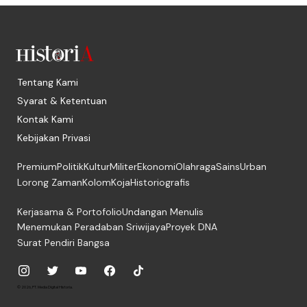
Tentang Kami
Syarat & Ketentuan
Kontak Kami
Kebijakan Privasi
Premium
Politik
Kultur
Militer
Ekonomi
Olahraga
Sains
Urban
Lorong Zaman
Kolom
Koja
Historiografis
Kerjasama & Portofolio
Undangan Menulis
Menemukan Peradaban Sriwijaya
Proyek DNA
Surat Pendiri Bangsa
© 2026, PT. Media Digital Historia.