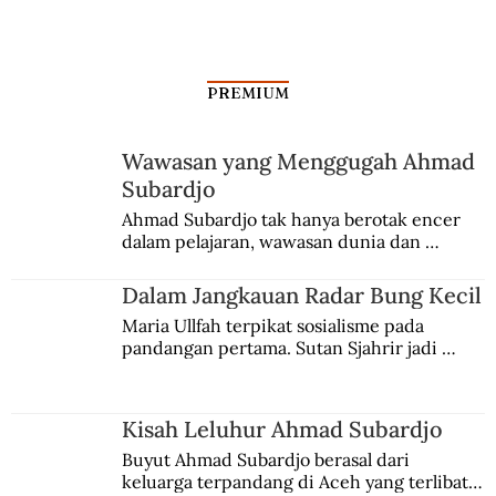
PREMIUM
Dari Srebrenica ke Palestina
Wawasan yang Menggugah Ahmad
Subardjo
Ahmad Subardjo tak hanya berotak encer 
dalam pelajaran, wawasan dunia dan 
kesadaran kebangsaannya tumbuh berkat 
Jules Verne, Multatuli, hingga Sun Yat-sen.
Dalam Jangkauan Radar Bung Kecil
Maria Ullfah terpikat sosialisme pada 
pandangan pertama. Sutan Sjahrir jadi 
comblangnya.
Kisah Leluhur Ahmad Subardjo
Buyut Ahmad Subardjo berasal dari 
keluarga terpandang di Aceh yang terlibat 