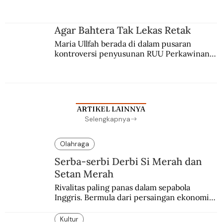
persaingan kekuasaan. Dia memilih 
merantau ke Jawa dan menjadi pemuka 
agama Islam. Anaknya mengikuti jejaknya.
Agar Bahtera Tak Lekas Retak
Maria Ullfah berada di dalam pusaran 
kontroversi penyusunan RUU Perkawinan. 
Berbuah manis walau penuh kompromi.
ARTIKEL LAINNYA
Selengkapnya
Olahraga
Serba-serbi Derbi Si Merah dan
Setan Merah
Rivalitas paling panas dalam sepabola 
Inggris. Bermula dari persaingan ekonomi 
dan industri.
Kultur