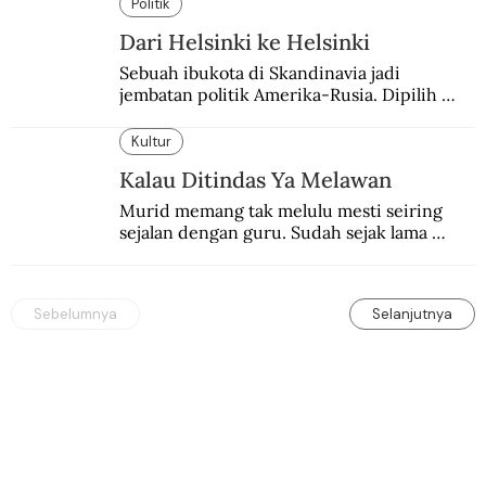
Politik
Dari Helsinki ke Helsinki
Sebuah ibukota di Skandinavia jadi 
jembatan politik Amerika-Rusia. Dipilih 
karena kenetralannya sejak Perang Dingin.
Kultur
Kalau Ditindas Ya Melawan
Murid memang tak melulu mesti seiring 
sejalan dengan guru. Sudah sejak lama 
orang-orang mengatakan, guru kencing 
berdiri, murid kencing berlari.
Sebelumnya
Selanjutnya