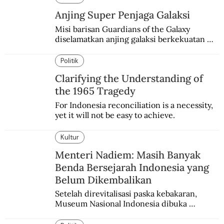
Anjing Super Penjaga Galaksi
Misi barisan Guardians of the Galaxy 
diselamatkan anjing galaksi berkekuatan 
super. Karakter yang terinspirasi dari Laika 
si martir antariksa Soviet.
Politik
Clarifying the Understanding of
the 1965 Tragedy
For Indonesia reconciliation is a necessity, 
yet it will not be easy to achieve.
Kultur
Menteri Nadiem: Masih Banyak
Benda Bersejarah Indonesia yang
Belum Dikembalikan
Setelah direvitalisasi paska kebakaran, 
Museum Nasional Indonesia dibuka 
kembali. Bertepatan dengan perhelatan 
Pameran Repatriasi 2024.