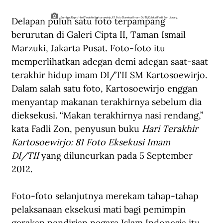
Delapan puluh satu foto terpampang 
Sumber: Repro Hari Terakhir Kartosoewirjo, 81 Foto Eksekusi Imam DI/TII; Koleksi Fadli Zon Library.
berurutan di Galeri Cipta II, Taman Ismail 
Marzuki, Jakarta Pusat. Foto-foto itu 
memperlihatkan adegan demi adegan saat-saat 
terakhir hidup imam DI/TII SM Kartosoewirjo. 
Dalam salah satu foto, Kartosoewirjo enggan 
menyantap makanan terakhirnya sebelum dia 
dieksekusi. “Makan terakhirnya nasi rendang,” 
kata Fadli Zon, penyusun buku 
Hari Terakhir 
Kartosoewirjo: 81 Foto Eksekusi Imam 
DI/TII
 yang diluncurkan pada 5 September 
2012.
Foto-foto selanjutnya merekam tahap-tahap 
pelaksanaan eksekusi mati bagi pemimpin 
gerakan pendirian negara Islam Indonesia itu. 