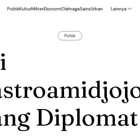
Politik
Kultur
Militer
Ekonomi
Olahraga
Sains
Urban
Lainnya
Politik
i
stroamidjojo
ang Diplomat