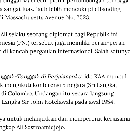
at tinggal MacLean, pionir pertambangan tembaga 
a sangat luas. Jauh lebih mencukupi dibanding 
di Massachusetts Avenue No. 2523.
li selaku seorang diplomat bagi Republik ini. 
onesia (PNI) tersebut juga memiliki peran-peran 
di kancah pergaulan internasional. Salah satunya 
nggak-Tonggak di Perjalananku
, ide KAA muncul 
k mengikuti konferensi 5 negara (Sri Langka, 
) di Colombo. Undangan itu secara langsung 
 Langka Sir John Kotelawala pada awal 1954.
saya untuk melanjutkan dan mempererat kerjasama 
ngkap Ali Sastroamidjojo.