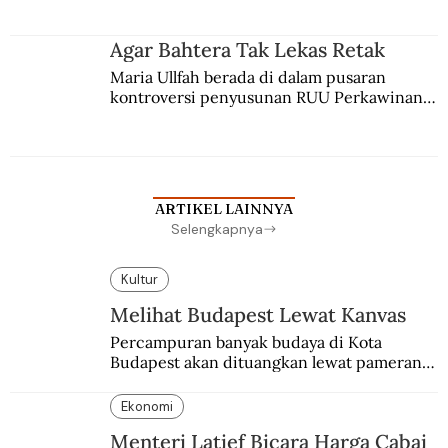
merantau ke Jawa dan menjadi pemuka 
agama Islam. Anaknya mengikuti jejaknya.
Agar Bahtera Tak Lekas Retak
Maria Ullfah berada di dalam pusaran 
kontroversi penyusunan RUU Perkawinan. 
Berbuah manis walau penuh kompromi.
ARTIKEL LAINNYA
Selengkapnya
Kultur
Melihat Budapest Lewat Kanvas
Percampuran banyak budaya di Kota 
Budapest akan dituangkan lewat pameran 
bersama antar dua negara.
Ekonomi
Menteri Latief Bicara Harga Cabai