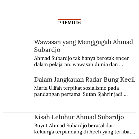
PREMIUM
Wawasan yang Menggugah Ahmad
Subardjo
Menteri Luar Negeri Dituduh Korupsi
Ahmad Subardjo tak hanya berotak encer 
dalam pelajaran, wawasan dunia dan 
kesadaran kebangsaannya tumbuh berkat 
Jules Verne, Multatuli, hingga Sun Yat-sen.
Dalam Jangkauan Radar Bung Kecil
Maria Ullfah terpikat sosialisme pada 
pandangan pertama. Sutan Sjahrir jadi 
comblangnya.
Kisah Leluhur Ahmad Subardjo
Buyut Ahmad Subardjo berasal dari 
keluarga terpandang di Aceh yang terlibat 
persaingan kekuasaan. Dia memilih 