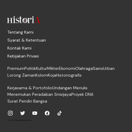
Tentang Kami
Syarat & Ketentuan
Kontak Kami
Kebijakan Privasi
Premium
Politik
Kultur
Militer
Ekonomi
Olahraga
Sains
Urban
Lorong Zaman
Kolom
Koja
Historiografis
Kerjasama & Portofolio
Undangan Menulis
Menemukan Peradaban Sriwijaya
Proyek DNA
Surat Pendiri Bangsa
© 2026, PT. Media Digital Historia.