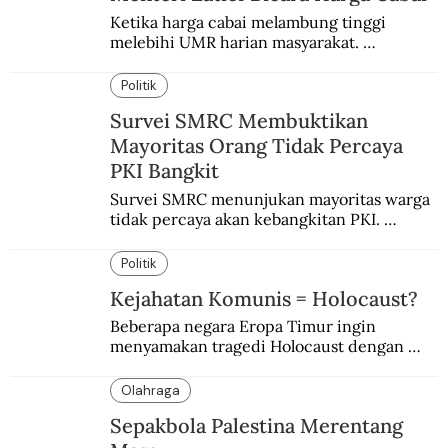
Ketika harga cabai melambung tinggi 
melebihi UMR harian masyarakat. 
Bagaimana solusi dari menteri tenaga kerja?
Politik
Survei SMRC Membuktikan
Mayoritas Orang Tidak Percaya
PKI Bangkit
Survei SMRC menunjukan mayoritas warga 
tidak percaya akan kebangkitan PKI. 
Dimanfaatkan kelompok tertentu demi 
tujuan politik.
Politik
Kejahatan Komunis = Holocaust?
Beberapa negara Eropa Timur ingin 
menyamakan tragedi Holocaust dengan 
kejahatan komunis Soviet.
Olahraga
Sepakbola Palestina Merentang