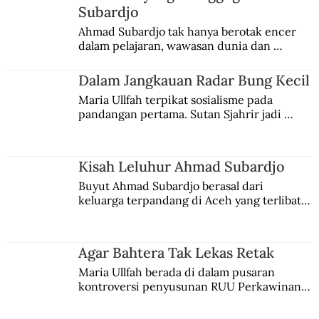
Subardjo
Ahmad Subardjo tak hanya berotak encer 
dalam pelajaran, wawasan dunia dan 
kesadaran kebangsaannya tumbuh berkat 
Jules Verne, Multatuli, hingga Sun Yat-sen.
Dalam Jangkauan Radar Bung Kecil
Maria Ullfah terpikat sosialisme pada 
pandangan pertama. Sutan Sjahrir jadi 
comblangnya.
Kisah Leluhur Ahmad Subardjo
Buyut Ahmad Subardjo berasal dari 
keluarga terpandang di Aceh yang terlibat 
persaingan kekuasaan. Dia memilih 
merantau ke Jawa dan menjadi pemuka 
agama Islam. Anaknya mengikuti jejaknya.
Agar Bahtera Tak Lekas Retak
Maria Ullfah berada di dalam pusaran 
kontroversi penyusunan RUU Perkawinan. 
Berbuah manis walau penuh kompromi.