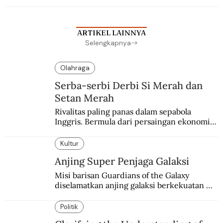
ARTIKEL LAINNYA
Selengkapnya
Olahraga
Serba-serbi Derbi Si Merah dan
Setan Merah
Rivalitas paling panas dalam sepabola 
Inggris. Bermula dari persaingan ekonomi 
dan industri.
Kultur
Anjing Super Penjaga Galaksi
Misi barisan Guardians of the Galaxy 
diselamatkan anjing galaksi berkekuatan 
super. Karakter yang terinspirasi dari Laika 
si martir antariksa Soviet.
Politik