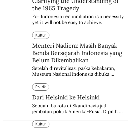
Clarifying the Understanding of
the 1965 Tragedy
For Indonesia reconciliation is a necessity, 
yet it will not be easy to achieve.
Kultur
Menteri Nadiem: Masih Banyak
Benda Bersejarah Indonesia yang
Belum Dikembalikan
Setelah direvitalisasi paska kebakaran, 
Museum Nasional Indonesia dibuka 
kembali. Bertepatan dengan perhelatan 
Pameran Repatriasi 2024.
Politik
Dari Helsinki ke Helsinki
Sebuah ibukota di Skandinavia jadi 
jembatan politik Amerika-Rusia. Dipilih 
karena kenetralannya sejak Perang Dingin.
Kultur