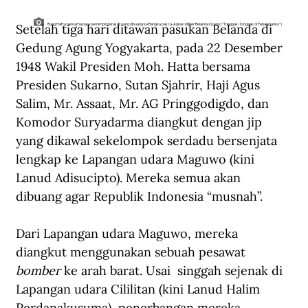
Setelah tiga hari ditawan pasukan Belanda di 
Bung Hatta bersama para pemimpin teras RI yang dibuang ke Bangka pasca-Agresi Militer Belanda II (repro "Tonggak-Tonggak di Perjalananku")
Gedung Agung Yogyakarta, pada 22 Desember 
1948 Wakil Presiden Moh. Hatta bersama 
Presiden Sukarno, Sutan Sjahrir, Haji Agus 
Salim, Mr. Assaat, Mr. AG Pringgodigdo, dan 
Komodor Suryadarma diangkut dengan jip 
yang dikawal sekelompok serdadu bersenjata 
lengkap ke Lapangan udara Maguwo (kini 
Lanud Adisucipto). Mereka semua akan 
dibuang agar Republik Indonesia “musnah”.
Dari Lapangan udara Maguwo, mereka 
diangkut menggunakan sebuah pesawat 
bomber
 ke arah barat. Usai  singgah sejenak di 
Lapangan udara Cililitan (kini Lanud Halim 
Perdanakusuma), penerbangan mereka 