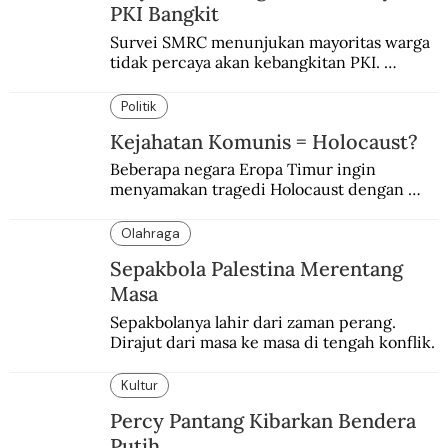
PKI Bangkit
Survei SMRC menunjukan mayoritas warga 
tidak percaya akan kebangkitan PKI. 
Dimanfaatkan kelompok tertentu demi 
tujuan politik.
Politik
Kejahatan Komunis = Holocaust?
Beberapa negara Eropa Timur ingin 
menyamakan tragedi Holocaust dengan 
kejahatan komunis Soviet.
Olahraga
Sepakbola Palestina Merentang
Masa
Sepakbolanya lahir dari zaman perang. 
Dirajut dari masa ke masa di tengah konflik.
Kultur
Percy Pantang Kibarkan Bendera
Putih