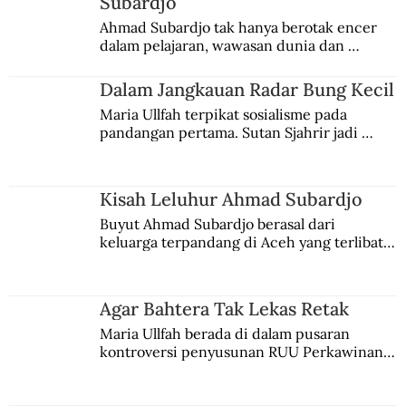
Subardjo
Ahmad Subardjo tak hanya berotak encer 
dalam pelajaran, wawasan dunia dan 
kesadaran kebangsaannya tumbuh berkat 
Jules Verne, Multatuli, hingga Sun Yat-sen.
Dalam Jangkauan Radar Bung Kecil
Maria Ullfah terpikat sosialisme pada 
pandangan pertama. Sutan Sjahrir jadi 
comblangnya.
Kisah Leluhur Ahmad Subardjo
Buyut Ahmad Subardjo berasal dari 
keluarga terpandang di Aceh yang terlibat 
persaingan kekuasaan. Dia memilih 
merantau ke Jawa dan menjadi pemuka 
agama Islam. Anaknya mengikuti jejaknya.
Agar Bahtera Tak Lekas Retak
Maria Ullfah berada di dalam pusaran 
kontroversi penyusunan RUU Perkawinan. 
Berbuah manis walau penuh kompromi.