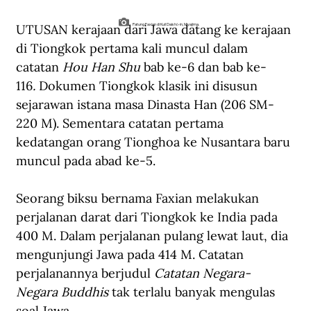
UTUSAN kerajaan dari Jawa datang ke kerajaan 
Patung Faxian di Kuil Daishō-in, Miyajima.
di Tiongkok pertama kali muncul dalam 
catatan 
Hou Han Shu 
bab ke-6 dan bab ke-
116
. 
Dokumen Tiongkok klasik ini disusun 
sejarawan istana masa Dinasta Han (206 SM-
220 M). Sementara catatan pertama 
kedatangan orang Tionghoa ke Nusantara baru 
muncul pada abad ke-5.
Seorang biksu bernama Faxian melakukan 
perjalanan darat dari Tiongkok ke India pada 
400 M. Dalam perjalanan pulang lewat laut, dia 
mengunjungi Jawa pada 414 M. Catatan 
perjalanannya berjudul 
Catatan Negara-
Negara Buddhis 
tak terlalu banyak mengulas 
soal Jawa.