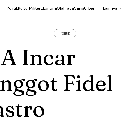
Politik
Kultur
Militer
Ekonomi
Olahraga
Sains
Urban
Lainnya
Politik
A Incar
nggot Fidel
astro