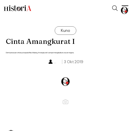
Kuno
Cinta Amangkurat I
Demi perasaan cintanya kepada Ratu Malang, Amangkurat I sampai mengabaikan urusan negara.
...
3 Okt 2019