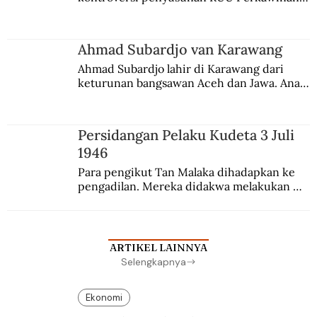
Berbuah manis walau penuh kompromi.
Ahmad Subardjo van Karawang
Ahmad Subardjo lahir di Karawang dari 
keturunan bangsawan Aceh dan Jawa. Anak 
kesayangan mantri polisi ini pindah ke 
Batavia untuk melanjutkan pendidikan di 
sekolah Belanda.
Persidangan Pelaku Kudeta 3 Juli
1946
Para pengikut Tan Malaka dihadapkan ke 
pengadilan. Mereka didakwa melakukan 
penculikan Sutan Sjahrir dan berupaya 
menggulingkan pemerintahan.
ARTIKEL LAINNYA
Selengkapnya
Ekonomi