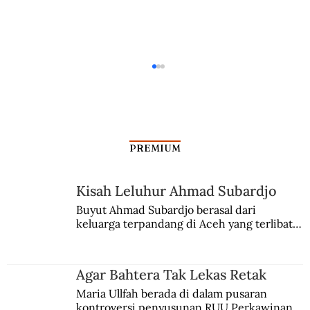
PREMIUM
Kisah Leluhur Ahmad Subardjo
Hari-hari Terakhir Amangkurat I
Buyut Ahmad Subardjo berasal dari 
keluarga terpandang di Aceh yang terlibat 
persaingan kekuasaan. Dia memilih 
merantau ke Jawa dan menjadi pemuka 
agama Islam. Anaknya mengikuti jejaknya.
Agar Bahtera Tak Lekas Retak
Maria Ullfah berada di dalam pusaran 
kontroversi penyusunan RUU Perkawinan. 