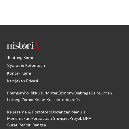
Tentang Kami
Syarat & Ketentuan
Kontak Kami
Kebijakan Privasi
Premium
Politik
Kultur
Militer
Ekonomi
Olahraga
Sains
Urban
Lorong Zaman
Kolom
Koja
Historiografis
Kerjasama & Portofolio
Undangan Menulis
Menemukan Peradaban Sriwijaya
Proyek DNA
Surat Pendiri Bangsa