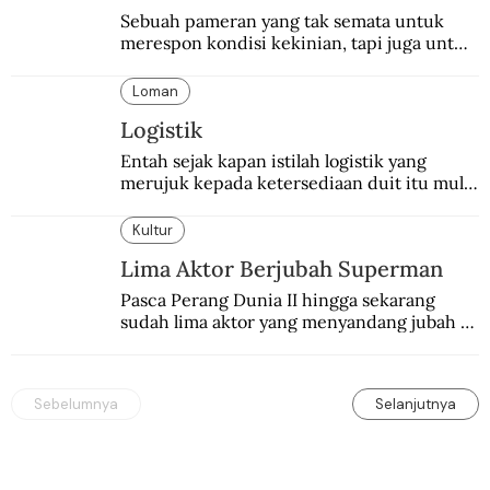
Sebuah pameran yang tak semata untuk 
merespon kondisi kekinian, tapi juga untuk 
menghidupkan sekaligus mengabadikan 
Balai Budaya selaku tempat bersejarah 
Loman
dalam dunia seni-budaya bangsa.
Logistik
Entah sejak kapan istilah logistik yang 
merujuk kepada ketersediaan duit itu mulai 
digunakan.
Kultur
Lima Aktor Berjubah Superman
Pasca Perang Dunia II hingga sekarang 
sudah lima aktor yang menyandang jubah 
Superman. Siapa yang paling difavoritkan 
para penggemarnya?
Sebelumnya
Selanjutnya