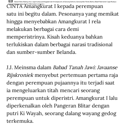
Makam Ratu Malang, situs cagar budaya peninggalan dari Amangkurat I, di Gunung Sentono, Gunung Kelir, Pleret, Bantul. (Balai Pelestarian Cagar Budaya
CINTA Amangkurat I kepada perempuan 
Daerah Istimewa Yogyakarta/Wikimedia Commons).
satu ini begitu dalam. Pesonanya yang memikat 
hingga menyebabkan Amangkurat I rela 
melakukan berbagai cara demi 
memperistrinya. Kisah keduanya bahkan 
terlukiskan dalam berbagai narasi tradisional 
dan sumber-sumber Belanda.
J.J. Meinsma dalam 
Babad Tanah Jawi: Javaanse 
Rijskroniek 
menyebut pertemuan pertama raja 
dengan perempuan pujaannya itu terjadi saat 
ia mengeluarkan titah mencari seorang 
perempuan untuk diperistri. Amangkurat I lalu 
diperkenalkan oleh Pangeran Blitar dengan 
putri Ki Wayah, seorang dalang wayang gedog 
terkemuka.