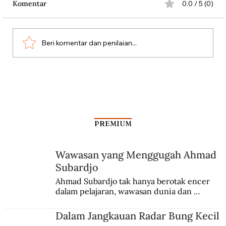
Komentar
0.0 / 5 (0)
Beri komentar dan penilaian...
Dari Srebrenica ke Palestina
PREMIUM
Wawasan yang Menggugah Ahmad
Subardjo
Ahmad Subardjo tak hanya berotak encer 
dalam pelajaran, wawasan dunia dan 
kesadaran kebangsaannya tumbuh berkat 
Jules Verne, Multatuli, hingga Sun Yat-sen.
Dalam Jangkauan Radar Bung Kecil