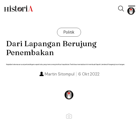
Politik
Dari Lapangan Berujung
Penembakan
Kejadian kekerasan usai pertandingan sepak bola yang mencoreng institusi kepolisian. Peristiwa memalukan ini membuat Kapolri Jenderal Hoegeng turun tangan.
Martin Sitompul
6 Okt 2022