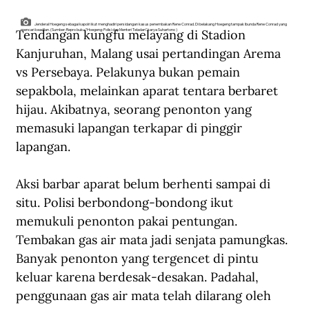
Jenderal Hoegeng sebagai kapolri ikut menghadiri persidangan kasus penembakan Rene Conrad. Di belakang Hoegeng tampak Ibunda Rene Conrad yang
Tendangan kungfu melayang di Stadion 
mencari keadilan. (Sumber: Repro buku "Hoegeng: Polisi dan Menteri Teladan" karya Suhartono )
Kanjuruhan, Malang usai pertandingan Arema 
vs Persebaya. Pelakunya bukan pemain 
sepakbola, melainkan aparat tentara berbaret 
hijau. Akibatnya, seorang penonton yang 
memasuki lapangan terkapar di pinggir 
lapangan.
Aksi barbar aparat belum berhenti sampai di 
situ. Polisi berbondong-bondong ikut 
memukuli penonton pakai pentungan. 
Tembakan gas air mata jadi senjata pamungkas. 
Banyak penonton yang tergencet di pintu 
keluar karena berdesak-desakan. Padahal, 
penggunaan gas air mata telah dilarang oleh 