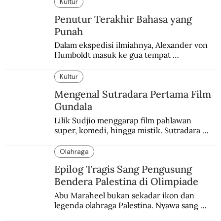
Kultur
Penutur Terakhir Bahasa yang
Punah
Dalam ekspedisi ilmiahnya, Alexander von 
Humboldt masuk ke gua tempat 
pemakaman suku yang telah punah. Seekor 
burung nuri diyakini sebagai penutur 
Kultur
terakhir bahasa suku itu.
Mengenal Sutradara Pertama Film
Gundala
Lilik Sudjio menggarap film pahlawan 
super, komedi, hingga mistik. Sutradara 
terbaik yang kurang dilirik.
Olahraga
Epilog Tragis Sang Pengusung
Bendera Palestina di Olimpiade
Abu Maraheel bukan sekadar ikon dan 
legenda olahraga Palestina. Nyawa sang 
Olimpian tak tertolong setelah Israel 