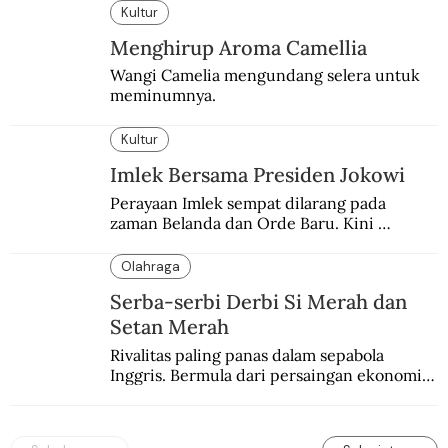
memblokade Rafah.
Kultur
Menghirup Aroma Camellia
Wangi Camelia mengundang selera untuk 
meminumnya.
Kultur
Imlek Bersama Presiden Jokowi
Perayaan Imlek sempat dilarang pada 
zaman Belanda dan Orde Baru. Kini 
dirayakan dengan semarak.
Olahraga
Serba-serbi Derbi Si Merah dan
Setan Merah
Rivalitas paling panas dalam sepabola 
Inggris. Bermula dari persaingan ekonomi 
dan industri.