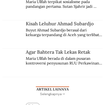
Maria Ullfah terpikat sosialisme pada 
pandangan pertama. Sutan Sjahrir jadi 
comblangnya.
Kisah Leluhur Ahmad Subardjo
Buyut Ahmad Subardjo berasal dari 
keluarga terpandang di Aceh yang terlibat 
persaingan kekuasaan. Dia memilih 
merantau ke Jawa dan menjadi pemuka 
agama Islam. Anaknya mengikuti jejaknya.
Agar Bahtera Tak Lekas Retak
Maria Ullfah berada di dalam pusaran 
kontroversi penyusunan RUU Perkawinan. 
Berbuah manis walau penuh kompromi.
ARTIKEL LAINNYA
Selengkapnya