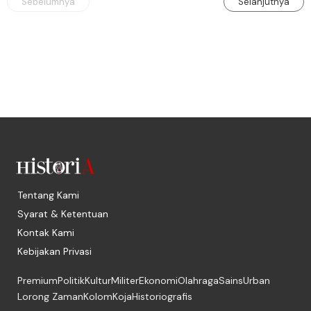
Sebelumnya
Selanjutnya
Tentang Kami
Syarat & Ketentuan
Kontak Kami
Kebijakan Privasi
Premium
Politik
Kultur
Militer
Ekonomi
Olahraga
Sains
Urban
Lorong Zaman
Kolom
Koja
Historiografis