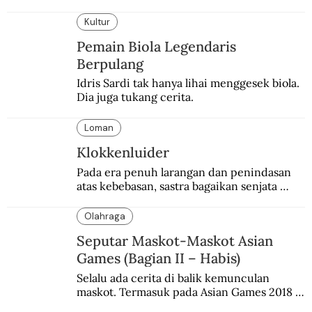
semangat perlawanannya berapi-api.
Kultur
Pemain Biola Legendaris
Berpulang
Idris Sardi tak hanya lihai menggesek biola. 
Dia juga tukang cerita.
Loman
Klokkenluider
Pada era penuh larangan dan penindasan 
atas kebebasan, sastra bagaikan senjata 
mematikan bagi penguasa.
Olahraga
Seputar Maskot-Maskot Asian
Games (Bagian II – Habis)
Selalu ada cerita di balik kemunculan 
maskot. Termasuk pada Asian Games 2018 
di Jakarta dan Palembang.