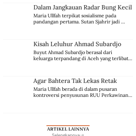
Jules Verne, Multatuli, hingga Sun Yat-sen.
Dalam Jangkauan Radar Bung Kecil
Maria Ullfah terpikat sosialisme pada 
pandangan pertama. Sutan Sjahrir jadi 
comblangnya.
Kisah Leluhur Ahmad Subardjo
Buyut Ahmad Subardjo berasal dari 
keluarga terpandang di Aceh yang terlibat 
persaingan kekuasaan. Dia memilih 
merantau ke Jawa dan menjadi pemuka 
agama Islam. Anaknya mengikuti jejaknya.
Agar Bahtera Tak Lekas Retak
Maria Ullfah berada di dalam pusaran 
kontroversi penyusunan RUU Perkawinan. 
Berbuah manis walau penuh kompromi.
ARTIKEL LAINNYA
Selengkapnya