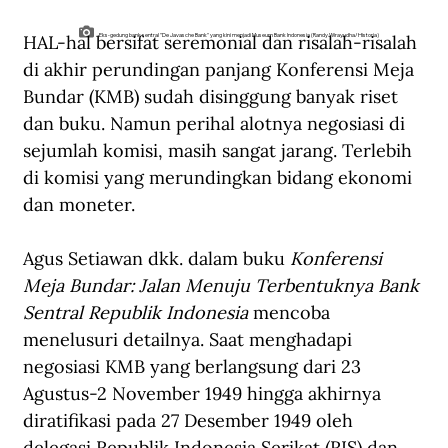
HAL-hal bersifat seremonial dan risalah-risalah 
Eks-gedung bank sentral "De Javasche Bank" yang kini menjadi Museum Bank Indonesia (Randy Wirayudha/Historia)
di akhir perundingan panjang Konferensi Meja 
Bundar (KMB) sudah disinggung banyak riset 
dan buku. Namun perihal alotnya negosiasi di 
sejumlah komisi, masih sangat jarang. Terlebih 
di komisi yang merundingkan bidang ekonomi 
dan moneter. 
Agus Setiawan dkk. dalam buku 
Konferensi 
Meja Bundar: Jalan Menuju Terbentuknya Bank 
Sentral Republik Indonesia
 mencoba 
menelusuri detailnya. Saat menghadapi 
negosiasi KMB yang berlangsung dari 23 
Agustus-2 November 1949 hingga akhirnya 
diratifikasi pada 27 Desember 1949 oleh 
delegasi Republik Indonesia Serikat (RIS) dan 