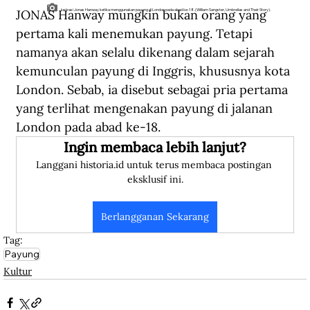
JONAS Hanway mungkin bukan orang yang 
lustrasi Jonas Hanway ketika menggunakan payung di London pada abad ke-18. (William Sangster, Umbrellas and Their Story).
pertama kali menemukan payung. Tetapi 
namanya akan selalu dikenang dalam sejarah 
kemunculan payung di Inggris, khususnya kota 
London. Sebab, ia disebut sebagai pria pertama 
yang terlihat mengenakan payung di jalanan 
London pada abad ke-18.
Ingin membaca lebih lanjut?
Langgani historia.id untuk terus membaca postingan 
eksklusif ini.
Berlangganan Sekarang
Tag:
Payung
Kultur