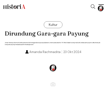
Kultur
Dirundung Gara-gara Payung
Jonas Hanway dicemooh ketika pertama kali menggunakan payung di jalanan London pada abad ke-18. Meski diejek kurang maskulin, kebiasaannya justru diikuti banyak
orang dan payung menjadi populer di kalangan pria.”
Amanda Rachmadita
23 Okt 2024