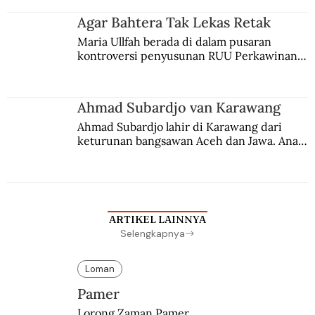
agama Islam. Anaknya mengikuti jejaknya.
Agar Bahtera Tak Lekas Retak
Maria Ullfah berada di dalam pusaran 
kontroversi penyusunan RUU Perkawinan. 
Berbuah manis walau penuh kompromi.
Ahmad Subardjo van Karawang
Ahmad Subardjo lahir di Karawang dari 
keturunan bangsawan Aceh dan Jawa. Anak 
kesayangan mantri polisi ini pindah ke 
Batavia untuk melanjutkan pendidikan di 
sekolah Belanda.
ARTIKEL LAINNYA
Selengkapnya
Loman
Pamer
Lorong Zaman Pamer