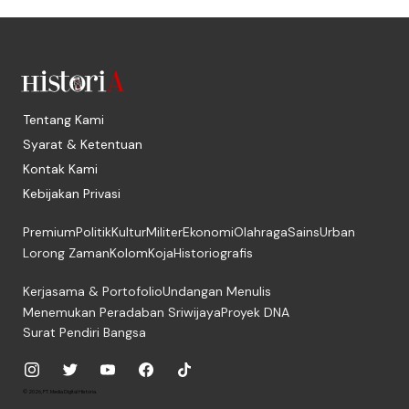
Tentang Kami
Syarat & Ketentuan
Kontak Kami
Kebijakan Privasi
Premium
Politik
Kultur
Militer
Ekonomi
Olahraga
Sains
Urban
Lorong Zaman
Kolom
Koja
Historiografis
Kerjasama & Portofolio
Undangan Menulis
Menemukan Peradaban Sriwijaya
Proyek DNA
Surat Pendiri Bangsa
© 2026, PT. Media Digital Historia.