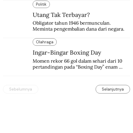
silam.
Politik
Utang Tak Terbayar?
Obligator tahun 1946 bermunculan. 
Meminta pengembalian dana dari negara.
Olahraga
Ingar-Bingar Boxing Day
Momen rekor 66 gol dalam sehari dari 10 
pertandingan pada “Boxing Day” enam 
dekade lalu. Termasuk kekalahan pahit 
Manchester United 6-1.
Sebelumnya
Selanjutnya