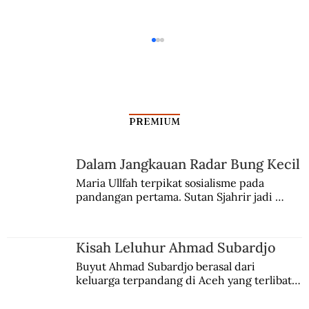
PREMIUM
Dalam Jangkauan Radar Bung Kecil
Maria Ullfah terpikat sosialisme pada 
pandangan pertama. Sutan Sjahrir jadi 
Panas dan Hujan Melanda, Payung
comblangnya.
Solusinya
Kisah Leluhur Ahmad Subardjo
Buyut Ahmad Subardjo berasal dari 
keluarga terpandang di Aceh yang terlibat 
persaingan kekuasaan. Dia memilih 
merantau ke Jawa dan menjadi pemuka 