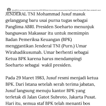
Ketua BPK M. Jusuf bercengkrama dengan Ketua DPR/MPR Kharis Suhud setelah acara penyerahan Hasil Pemeriksaan Tahunan BPK. (Repro Jenderal M. Jusuf:
JENDERAL TNI Mohammad Jusuf masuk 
Panglima Para Prajurit).
gelanggang baru usai purna tugas sebagai 
Panglima ABRI. Presiden Soeharto menunjuk 
bangsawan Makassar itu untuk memimpin 
Badan Pemeriksa Keuangan (BPK) 
menggantikan Jenderal TNI (Purn.) Umar 
Wirahadikusumah. Umar berhenti sebagai 
Ketua BPK karena harus mendampingi 
Soeharto sebagai  wakil presiden.
Pada 29 Maret 1983, Jusuf resmi menjadi ketua 
BPK. Dari Istana setelah serah terima jabatan, 
Jusuf langsung menuju kantor BPK yang 
terletak di Jalan Gatot Subroto, Jakarta Pusat. 
Hari itu, semua staf BPK telah menanti bos 