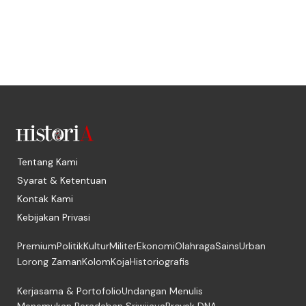
Tentang Kami
Syarat & Ketentuan
Kontak Kami
Kebijakan Privasi
Premium
Politik
Kultur
Militer
Ekonomi
Olahraga
Sains
Urban
Lorong Zaman
Kolom
Koja
Historiografis
Kerjasama & Portofolio
Undangan Menulis