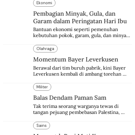
Ekonomi
Pembagian Minyak, Gula, dan
Garam dalam Peringatan Hari Ibu
Bantuan ekonomi seperti pemenuhan 
kebutuhan pokok, garam, gula, dan minyak 
menjadi salah satu perhatian dalam 
peringatan Hari Ibu.
Olahraga
Momentum Bayer Leverkusen
Berawal dari tim buruh pabrik, kini Bayer 
Leverkusen kembali di ambang torehan 
“treble”. Sempat diejek dengan julukan 
“Neverkusen”.
Militer
Balas Dendam Paman Sam
Tak terima seorang warganya tewas di 
tangan pejuang pembebasan Palestina, 
pemerintahan Ronald Reagan melakukan 
pembalasan.
Sains