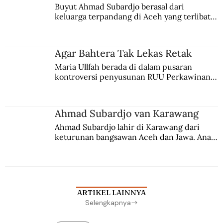
Buyut Ahmad Subardjo berasal dari 
keluarga terpandang di Aceh yang terlibat 
persaingan kekuasaan. Dia memilih 
merantau ke Jawa dan menjadi pemuka 
agama Islam. Anaknya mengikuti jejaknya.
Agar Bahtera Tak Lekas Retak
Maria Ullfah berada di dalam pusaran 
kontroversi penyusunan RUU Perkawinan. 
Berbuah manis walau penuh kompromi.
Ahmad Subardjo van Karawang
Ahmad Subardjo lahir di Karawang dari 
keturunan bangsawan Aceh dan Jawa. Anak 
kesayangan mantri polisi ini pindah ke 
Batavia untuk melanjutkan pendidikan di 
sekolah Belanda.
ARTIKEL LAINNYA
Selengkapnya