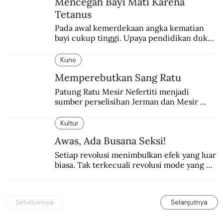
Mencegah Bayi Mati Karena
Tetanus
Pada awal kemerdekaan angka kematian 
bayi cukup tinggi. Upaya pendidikan dukun 
pun dilakukan lewat Proyek Serpong.
Kuno
Memperebutkan Sang Ratu
Patung Ratu Mesir Nefertiti menjadi 
sumber perselisihan Jerman dan Mesir 
selama puluhan tahun.
Kultur
Awas, Ada Busana Seksi!
Setiap revolusi menimbulkan efek yang luar 
biasa. Tak terkecuali revolusi mode yang 
seksi-seksi.
Sebelumnya
Selanjutnya