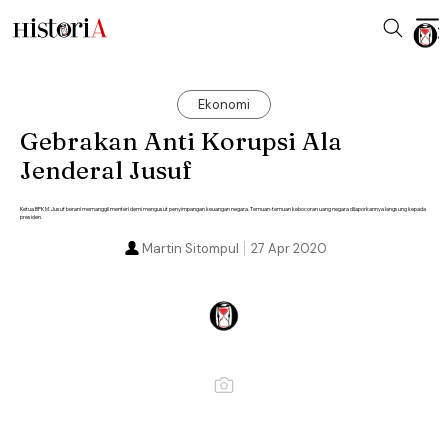
Ekonomi
Gebrakan Anti Korupsi Ala
Jenderal Jusuf
Ketua BPK M. Jusuf berani memanggil menteri demi mengusut penyimpangan keuangan negara. Temuan-temuan kebocoran uang negara dilaporkannya langsung kepada
presiden.
Martin Sitompul
27 Apr 2020