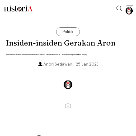
Politik
Insiden-insiden Gerakan Aron
Konflik tanah memicu sejumlah kerusuhan di Sumatra Timur. Petani versus Kesultanan dan pemerintah Jepang.
Andri Setiawan
25 Jan 2023