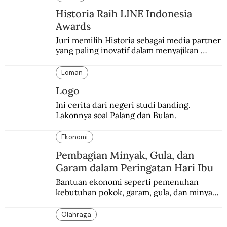
Historia Raih LINE Indonesia
Awards
Juri memilih Historia sebagai media partner 
yang paling inovatif dalam menyajikan 
konten sejarah populer
Loman
Logo
Ini cerita dari negeri studi banding. 
Lakonnya soal Palang dan Bulan.
Ekonomi
Pembagian Minyak, Gula, dan
Garam dalam Peringatan Hari Ibu
Bantuan ekonomi seperti pemenuhan 
kebutuhan pokok, garam, gula, dan minyak 
menjadi salah satu perhatian dalam 
peringatan Hari Ibu.
Olahraga