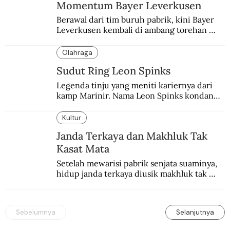
Momentum Bayer Leverkusen
Berawal dari tim buruh pabrik, kini Bayer 
Leverkusen kembali di ambang torehan 
“treble”. Sempat diejek dengan julukan 
“Neverkusen”.
Olahraga
Sudut Ring Leon Spinks
Legenda tinju yang meniti kariernya dari 
kamp Marinir. Nama Leon Spinks kondang 
setelah mencuri gelar dunia milik 
Muhammad Ali.
Kultur
Janda Terkaya dan Makhluk Tak
Kasat Mata
Setelah mewarisi pabrik senjata suaminya, 
hidup janda terkaya diusik makhluk tak 
kasat mata.
Sebelumnya
Selanjutnya