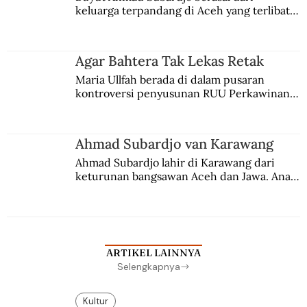
keluarga terpandang di Aceh yang terlibat 
persaingan kekuasaan. Dia memilih 
merantau ke Jawa dan menjadi pemuka 
agama Islam. Anaknya mengikuti jejaknya.
Agar Bahtera Tak Lekas Retak
Maria Ullfah berada di dalam pusaran 
kontroversi penyusunan RUU Perkawinan. 
Berbuah manis walau penuh kompromi.
Ahmad Subardjo van Karawang
Ahmad Subardjo lahir di Karawang dari 
keturunan bangsawan Aceh dan Jawa. Anak 
kesayangan mantri polisi ini pindah ke 
Batavia untuk melanjutkan pendidikan di 
sekolah Belanda.
ARTIKEL LAINNYA
Selengkapnya
Kultur