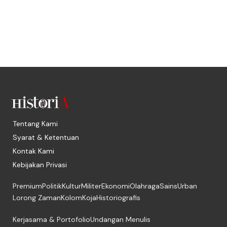
Tentang Kami
Syarat & Ketentuan
Kontak Kami
Kebijakan Privasi
Premium
Politik
Kultur
Militer
Ekonomi
Olahraga
Sains
Urban
Lorong Zaman
Kolom
Koja
Historiografis
Kerjasama & Portofolio
Undangan Menulis