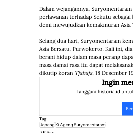
Dalam wejangannya, Suryomentaram 
perlawanan terhadap Sekutu sebagai b
demi mewujudkan kemakmuran Asia 
Selang dua hari, Suryomentaram kemb
Asia Bersatu, Purwokerto. Kali ini, di
berani hidup dalam masa perang dap
masa damai rasa itu dapat melaksana
dikutip koran 
Tjahaja
, 18 Desember 1
Ingin me
Langgani historia.id untu
Ber
Tag:
Jepang
Ki Ageng Suryomentaram
Militer