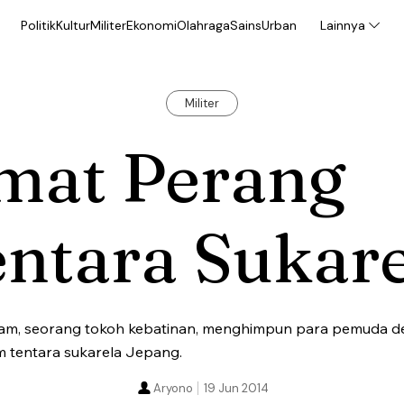
Politik
Kultur
Militer
Ekonomi
Olahraga
Sains
Urban
Lainnya
Militer
imat Perang
ntara Sukar
am, seorang tokoh kebatinan, menghimpun para pemuda d
 tentara sukarela Jepang.
Aryono
19 Jun 2014