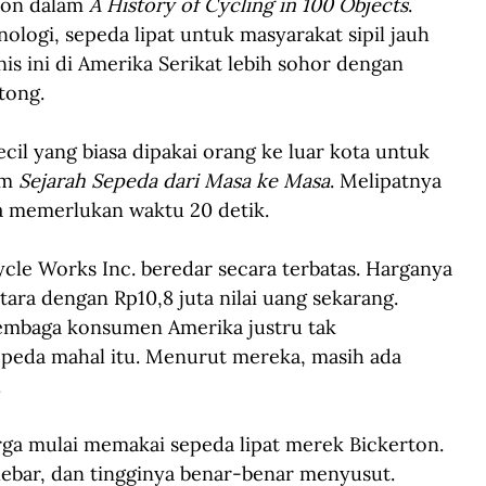
son dalam 
A History of Cycling in 100 Objects
. 
logi, sepeda lipat untuk masyarakat sipil jauh 
nis ini di Amerika Serikat lebih sohor dengan 
tong.
il yang biasa dipakai orang ke luar kota untuk 
m 
Sejarah Sepeda dari Masa ke Masa
. Melipatnya 
a memerlukan waktu 20 detik.
cle Works Inc. beredar secara terbatas. Harganya 
ara dengan Rp10,8 juta nilai uang sekarang. 
embaga konsumen Amerika justru tak 
eda mahal itu. Menurut mereka, masih ada 
.
rga mulai memakai sepeda lipat merek Bickerton. 
lebar, dan tingginya benar-benar menyusut. 