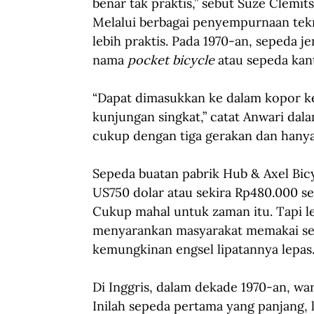
benar tak praktis,” sebut Suze Clemit
Melalui berbagai penyempurnaan tekno
lebih praktis. Pada 1970-an, sepeda je
nama 
pocket bicycle 
atau sepeda kan
“Dapat dimasukkan ke dalam kopor kec
kunjungan singkat,” catat Anwari dala
cukup dengan tiga gerakan dan hany
Sepeda buatan pabrik Hub & Axel Bicy
US750 dolar atau sekira Rp480.000 set
Cukup mahal untuk zaman itu. Tapi l
menyarankan masyarakat memakai sep
kemungkinan engsel lipatannya lepas
Di Inggris, dalam dekade 1970-an, wa
Inilah sepeda pertama yang panjang, 