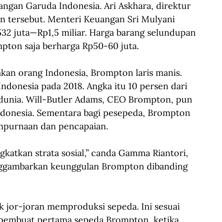
gan Garuda Indonesia. Ari Askhara, direktur 
n tersebut. Menteri Keuangan Sri Mulyani 
32 juta—Rp1,5 miliar. Harga barang selundupan 
mpton saja berharga Rp50-60 juta.
an orang Indonesia, Brompton laris manis. 
ndonesia pada 2018. Angka itu 10 persen dari 
 dunia. Will-Butler Adams, CEO Brompton, pun 
Indonesia. Sementara bagi pesepeda, Brompton 
mpurnaan dan pencapaian.
katkan strata sosial,” canda Gamma Riantori, 
ggambarkan keunggulan Brompton dibanding 
 jor-joran memproduksi sepeda. Ini sesuai 
 pembuat pertama sepeda Brompton, ketika 