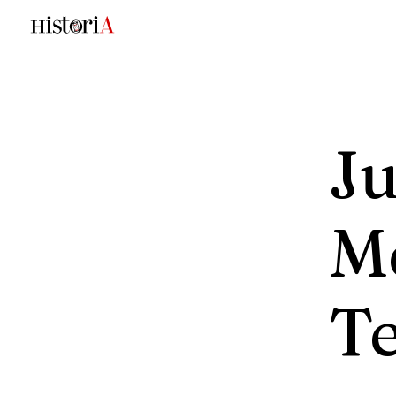
J
M
T