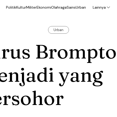
Politik
Kultur
Militer
Ekonomi
Olahraga
Sains
Urban
Lainnya
Urban
urus Brompt
enjadi yang
ersohor