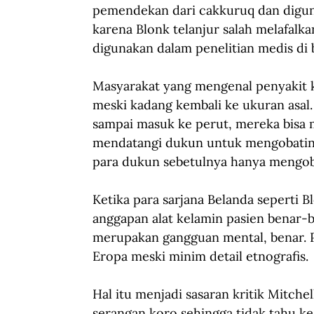
pemendekan dari cakkuruq dan digun
karena Blonk telanjur salah melafalka
digunakan dalam penelitian medis di 
Masyarakat yang mengenal penyakit k
meski kadang kembali ke ukuran asal.
sampai masuk ke perut, mereka bisa
mendatangi dukun untuk mengobatinya
para dukun sebetulnya hanya mengob
Ketika para sarjana Belanda seperti 
anggapan alat kelamin pasien benar-
merupakan gangguan mental, benar. Pe
Eropa meski minim detail etnografis.
Hal itu menjadi sasaran kritik Mitche
serangan koro sehingga tidak tahu kea