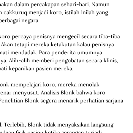
akan dalam percakapan sehari-hari. Namun 
n cakkuruq menjadi koro, istilah inilah yang 
berbagai negara.
oro percaya penisnya mengecil secara tiba-tiba 
 Akan tetapi mereka ketakutan kalau penisnya 
 mati mendadak. Para penderita umumnya 
. Alih-alih memberi pengobatan secara klinis, 
ati kepanikan pasien mereka.
Blonk mempelajari koro, mereka menolak 
benar menyusut. Analisis Blonk bahwa koro 
nelitian Blonk segera menarik perhatian sarjana 
ll. Terlebih, Blonk tidak menyaksikan langsung 
daan fisik pasien ketika serangan terjadi. 