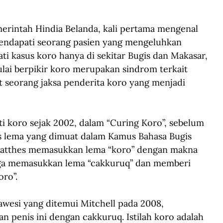
erintah Hindia Belanda, kali pertama mengenal 
 mendapati seorang pasien yang mengeluhkan 
i kasus koro hanya di sekitar Bugis dan Makasar, 
ulai berpikir koro merupakan sindrom terkait 
at seorang jaksa penderita koro yang menjadi 
i koro sejak 2002, dalam “Curing Koro”, sebelum 
as lema yang dimuat dalam Kamus Bahasa Bugis 
Matthes memasukkan lema “koro” dengan makna 
uga memasukkan lema “cakkuruq” dan memberi 
oro”.
wesi yang ditemui Mitchell pada 2008, 
 penis ini dengan cakkuruq. Istilah koro adalah 