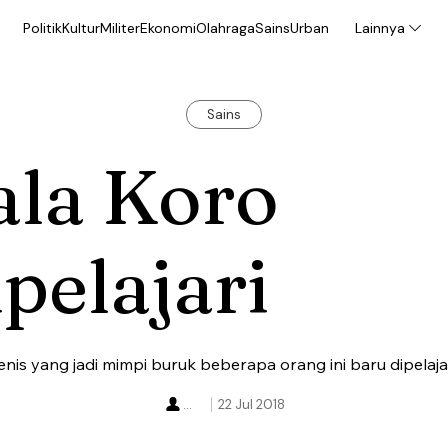
Politik
Kultur
Militer
Ekonomi
Olahraga
Sains
Urban
Lainnya
Sains
ala Koro
pelajari
is yang jadi mimpi buruk beberapa orang ini baru dipelajar
...
22 Jul 2018