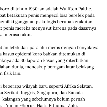
 koro di tahun 1930-an adalah Wulfften Palthe. 
at ketakutan penis mengecil bisa berefek pada 
 memiliki gangguan psikologis berupa ketakutan 
t penis mereka menyusut karena pada dasarnya 
ya merasa takut.
ian lebih dari para ahli medis dengan banyaknya 
pa kasus epidemi koro bahkan ditemukan di 
aknya ada 30 laporan kasus yang diterbitkan 
elahan dunia, mencakup beragam latar belakang 
fisik lain.
beberapa wilayah baru seperti Afrika Selatan, 
ka Serikat, Inggris, Singapura, dan Kanada. 
n-kalangan yang sebelumnya belum pernah 
a, Yunani-Siprus, Haiti, Ethiopia, Zulu, 