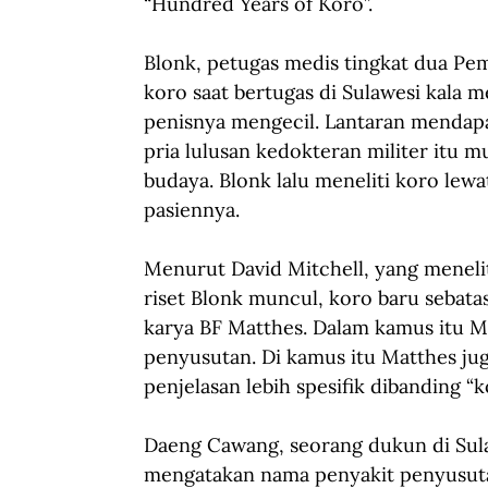
“Hundred Years of Koro”.
Blonk, petugas medis tingkat dua Pem
koro saat bertugas di Sulawesi kala
penisnya mengecil. Lantaran mendapat
pria lulusan kedokteran militer itu m
budaya. Blonk lalu meneliti koro lew
pasiennya.
Menurut David Mitchell, yang menelit
riset Blonk muncul, koro baru sebat
karya BF Matthes. Dalam kamus itu 
penyusutan. Di kamus itu Matthes j
penjelasan lebih spesifik dibanding “k
Daeng Cawang, seorang dukun di Sula
mengatakan nama penyakit penyusutan