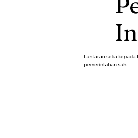
P
I
Lantaran setia kepada K
pemerintahan sah.