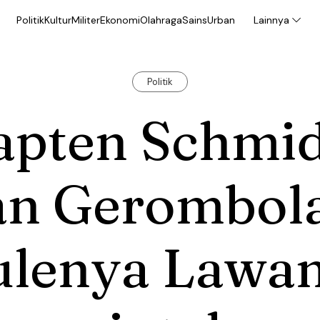
Politik
Kultur
Militer
Ekonomi
Olahraga
Sains
Urban
Lainnya
Politik
apten Schmid
an Gerombol
ulenya Lawa