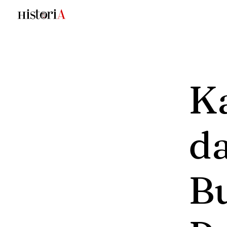
K
d
B