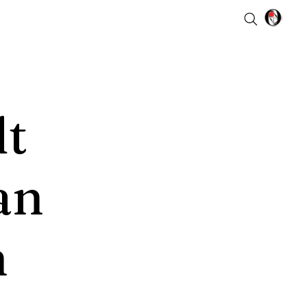
t
an
n