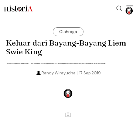
Olahraga
Keluar dari Bayang-Bayang Liem
Swie King
Jebolan PB Djarum “reinkarnasi” Liem Swie King. Ia menggoreskan tinta emas kiprahnya lewat limpahan gelar dan julukan Smash 100 Watt.
Randy Wirayudha
17 Sep 2019