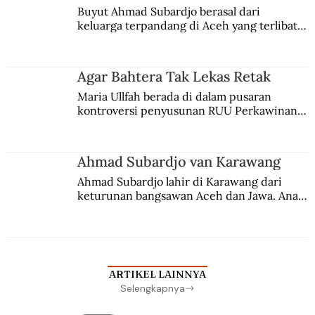
Buyut Ahmad Subardjo berasal dari 
keluarga terpandang di Aceh yang terlibat 
persaingan kekuasaan. Dia memilih 
merantau ke Jawa dan menjadi pemuka 
agama Islam. Anaknya mengikuti jejaknya.
Agar Bahtera Tak Lekas Retak
Maria Ullfah berada di dalam pusaran 
kontroversi penyusunan RUU Perkawinan. 
Berbuah manis walau penuh kompromi.
Ahmad Subardjo van Karawang
Ahmad Subardjo lahir di Karawang dari 
keturunan bangsawan Aceh dan Jawa. Anak 
kesayangan mantri polisi ini pindah ke 
Batavia untuk melanjutkan pendidikan di 
sekolah Belanda.
ARTIKEL LAINNYA
Selengkapnya