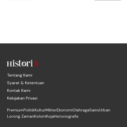
Tentang Kami
Syarat & Ketentuan
Kontak Kami
Kebijakan Privasi
Premium
Politik
Kultur
Militer
Ekonomi
Olahraga
Sains
Urban
Lorong Zaman
Kolom
Koja
Historiografis