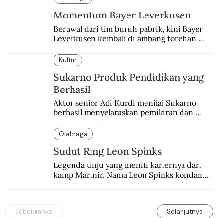
Momentum Bayer Leverkusen
Berawal dari tim buruh pabrik, kini Bayer 
Leverkusen kembali di ambang torehan 
“treble”. Sempat diejek dengan julukan 
“Neverkusen”.
Kultur
Sukarno Produk Pendidikan yang
Berhasil
Aktor senior Adi Kurdi menilai Sukarno 
berhasil menyelaraskan pemikiran dan 
keterampilan.
Olahraga
Sudut Ring Leon Spinks
Legenda tinju yang meniti kariernya dari 
kamp Marinir. Nama Leon Spinks kondang 
setelah mencuri gelar dunia milik 
Muhammad Ali.
Sebelumnya
Selanjutnya