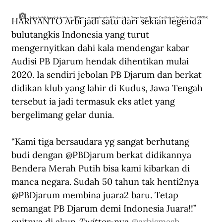
HARIYANTO Arbi jadi satu dari sekian legenda 
Hariyanto Arbi, legenda Indonesia dan PB Djarum dengan gelar-gelar All England, Asian Games hingga Thomas Cup (Ilustrasi: Betaria Sarulina/HISTORIA)
bulutangkis Indonesia yang turut 
mengernyitkan dahi kala mendengar kabar 
Audisi PB Djarum hendak dihentikan mulai 
2020. Ia sendiri jebolan PB Djarum dan berkat 
didikan klub yang lahir di Kudus, Jawa Tengah 
tersebut ia jadi termasuk eks atlet yang 
bergelimang gelar dunia.
“Kami tiga bersaudara yg sangat berhutang 
budi dengan @PBDjarum berkat didikannya 
Bendera Merah Putih bisa kami kibarkan di 
manca negara. Sudah 50 tahun tak henti2nya 
@PBDjarum membina juara2 baru. Tetap 
semangat PB Djarum demi Indonesia Juara!!” 
cuitnya di akun 
Twitter
-nya 
@arbismash
.