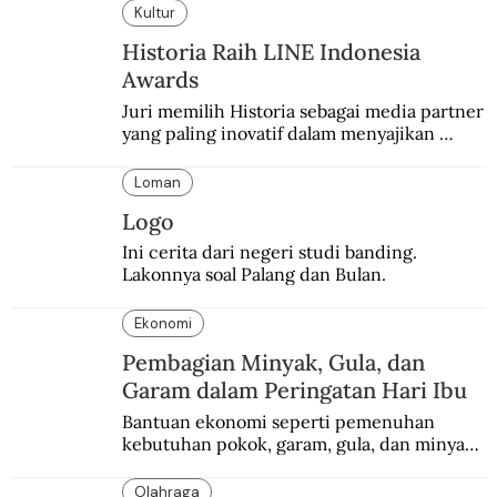
Kultur
Historia Raih LINE Indonesia
Awards
Juri memilih Historia sebagai media partner 
yang paling inovatif dalam menyajikan 
konten sejarah populer
Loman
Logo
Ini cerita dari negeri studi banding. 
Lakonnya soal Palang dan Bulan.
Ekonomi
Pembagian Minyak, Gula, dan
Garam dalam Peringatan Hari Ibu
Bantuan ekonomi seperti pemenuhan 
kebutuhan pokok, garam, gula, dan minyak 
menjadi salah satu perhatian dalam 
peringatan Hari Ibu.
Olahraga