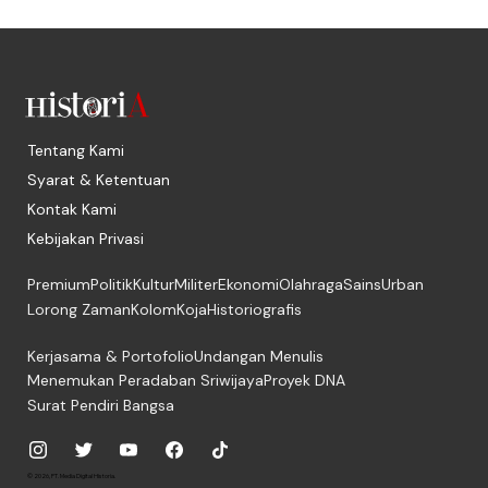
Tentang Kami
Syarat & Ketentuan
Kontak Kami
Kebijakan Privasi
Premium
Politik
Kultur
Militer
Ekonomi
Olahraga
Sains
Urban
Lorong Zaman
Kolom
Koja
Historiografis
Kerjasama & Portofolio
Undangan Menulis
Menemukan Peradaban Sriwijaya
Proyek DNA
Surat Pendiri Bangsa
© 2026, PT. Media Digital Historia.