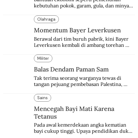
kebutuhan pokok, garam, gula, dan minyak 
menjadi salah satu perhatian dalam 
peringatan Hari Ibu.
Olahraga
Momentum Bayer Leverkusen
Berawal dari tim buruh pabrik, kini Bayer 
Leverkusen kembali di ambang torehan 
“treble”. Sempat diejek dengan julukan 
“Neverkusen”.
Militer
Balas Dendam Paman Sam
Tak terima seorang warganya tewas di 
tangan pejuang pembebasan Palestina, 
pemerintahan Ronald Reagan melakukan 
pembalasan.
Sains
Mencegah Bayi Mati Karena
Tetanus
Pada awal kemerdekaan angka kematian 
bayi cukup tinggi. Upaya pendidikan dukun 
pun dilakukan lewat Proyek Serpong.