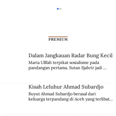
PREMIUM
Dalam Jangkauan Radar Bung Kecil
Pemilu di Kediri Masa Revolusi
Maria Ullfah terpikat sosialisme pada 
pandangan pertama. Sutan Sjahrir jadi 
comblangnya.
Kisah Leluhur Ahmad Subardjo
Buyut Ahmad Subardjo berasal dari 
keluarga terpandang di Aceh yang terlibat 
persaingan kekuasaan. Dia memilih 
merantau ke Jawa dan menjadi pemuka 
agama Islam. Anaknya mengikuti jejaknya.