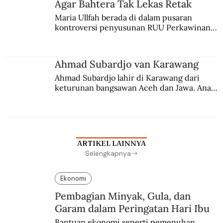
Agar Bahtera Tak Lekas Retak
Maria Ullfah berada di dalam pusaran 
kontroversi penyusunan RUU Perkawinan. 
Berbuah manis walau penuh kompromi.
Ahmad Subardjo van Karawang
Ahmad Subardjo lahir di Karawang dari 
keturunan bangsawan Aceh dan Jawa. Anak 
kesayangan mantri polisi ini pindah ke 
Batavia untuk melanjutkan pendidikan di 
sekolah Belanda.
ARTIKEL LAINNYA
Selengkapnya
Ekonomi
Pembagian Minyak, Gula, dan
Garam dalam Peringatan Hari Ibu
Bantuan ekonomi seperti pemenuhan 