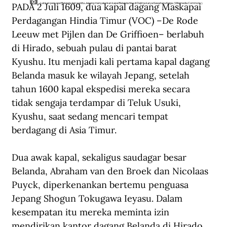
PADA 2 Juli 1609, dua kapal dagang Maskapai 
Lukisan personel Belanda dan wanita Jepang menyaksikan kapal Belanda tiba di Dejima karya Kawahara Keiga. (Wikimedia Commons).
Perdagangan Hindia Timur (VOC) –De Rode 
Leeuw met Pijlen dan De Griffioen– berlabuh 
di Hirado, sebuah pulau di pantai barat 
Kyushu. Itu menjadi kali pertama kapal dagang 
Belanda masuk ke wilayah Jepang, setelah 
tahun 1600 kapal ekspedisi mereka secara 
tidak sengaja terdampar di Teluk Usuki, 
Kyushu, saat sedang mencari tempat 
berdagang di Asia Timur.
Dua awak kapal, sekaligus saudagar besar 
Belanda, Abraham van den Broek dan Nicolaas 
Puyck, diperkenankan bertemu penguasa 
Jepang Shogun Tokugawa Ieyasu. Dalam 
kesempatan itu mereka meminta izin 
mendirikan kantor dagang Belanda di Hirado. 