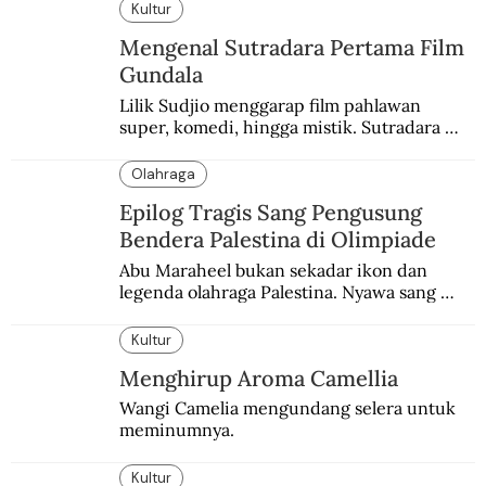
burung nuri diyakini sebagai penutur 
Kultur
terakhir bahasa suku itu.
Mengenal Sutradara Pertama Film
Gundala
Lilik Sudjio menggarap film pahlawan 
super, komedi, hingga mistik. Sutradara 
terbaik yang kurang dilirik.
Olahraga
Epilog Tragis Sang Pengusung
Bendera Palestina di Olimpiade
Abu Maraheel bukan sekadar ikon dan 
legenda olahraga Palestina. Nyawa sang 
Olimpian tak tertolong setelah Israel 
memblokade Rafah.
Kultur
Menghirup Aroma Camellia
Wangi Camelia mengundang selera untuk 
meminumnya.
Kultur