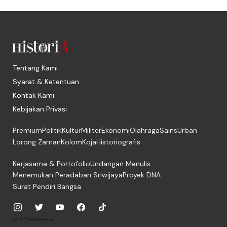
Tentang Kami
Syarat & Ketentuan
Kontak Kami
Kebijakan Privasi
Premium
Politik
Kultur
Militer
Ekonomi
Olahraga
Sains
Urban
Lorong Zaman
Kolom
Koja
Historiografis
Kerjasama & Portofolio
Undangan Menulis
Menemukan Peradaban Sriwijaya
Proyek DNA
Surat Pendiri Bangsa
© 2026, PT. Media Digital Historia.