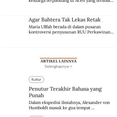
keluarga terpandang di Aceh yang terlibat 
persaingan kekuasaan. Dia memilih 
merantau ke Jawa dan menjadi pemuka 
agama Islam. Anaknya mengikuti jejaknya.
Agar Bahtera Tak Lekas Retak
Maria Ullfah berada di dalam pusaran 
kontroversi penyusunan RUU Perkawinan. 
Berbuah manis walau penuh kompromi.
ARTIKEL LAINNYA
Selengkapnya
Kultur
Penutur Terakhir Bahasa yang
Punah
Dalam ekspedisi ilmiahnya, Alexander von 
Humboldt masuk ke gua tempat 
pemakaman suku yang telah punah. Seekor 