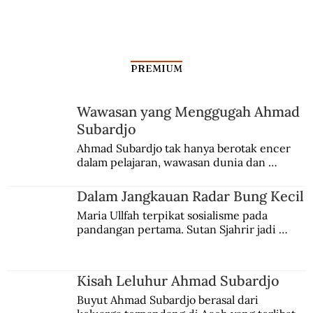
PREMIUM
Wawasan yang Menggugah Ahmad
Subardjo
Upaya Jepang Menimba Pengetahuan
Ahmad Subardjo tak hanya berotak encer 
dalam pelajaran, wawasan dunia dan 
Dunia
kesadaran kebangsaannya tumbuh berkat 
Jules Verne, Multatuli, hingga Sun Yat-sen.
Dalam Jangkauan Radar Bung Kecil
Maria Ullfah terpikat sosialisme pada 
pandangan pertama. Sutan Sjahrir jadi 
comblangnya.
Kisah Leluhur Ahmad Subardjo
Buyut Ahmad Subardjo berasal dari 