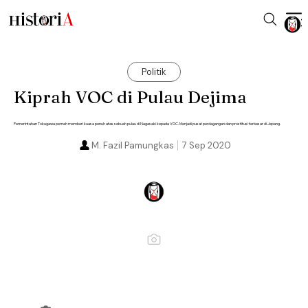
Politik
Kiprah VOC di Pulau Dejima
Pemerintahan Tokugawa pernah memberi kuasa penuh atas sebuah pulau di Nagasaki kepada VOC. Menjadi pusat perdagangan dan prostitusi terbesar di Jepang.
M. Fazil Pamungkas
7 Sep 2020