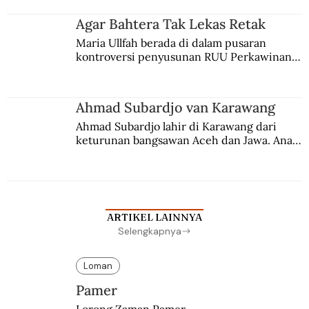
merantau ke Jawa dan menjadi pemuka 
agama Islam. Anaknya mengikuti jejaknya.
Agar Bahtera Tak Lekas Retak
Maria Ullfah berada di dalam pusaran 
kontroversi penyusunan RUU Perkawinan. 
Berbuah manis walau penuh kompromi.
Ahmad Subardjo van Karawang
Ahmad Subardjo lahir di Karawang dari 
keturunan bangsawan Aceh dan Jawa. Anak 
kesayangan mantri polisi ini pindah ke 
Batavia untuk melanjutkan pendidikan di 
sekolah Belanda.
ARTIKEL LAINNYA
Selengkapnya
Loman
Pamer