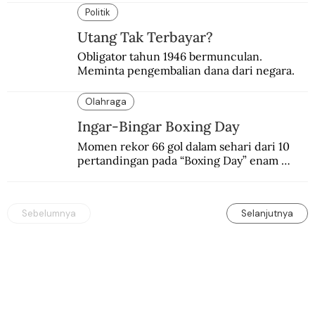
silam.
Politik
Utang Tak Terbayar?
Obligator tahun 1946 bermunculan. 
Meminta pengembalian dana dari negara.
Olahraga
Ingar-Bingar Boxing Day
Momen rekor 66 gol dalam sehari dari 10 
pertandingan pada “Boxing Day” enam 
dekade lalu. Termasuk kekalahan pahit 
Manchester United 6-1.
Sebelumnya
Selanjutnya