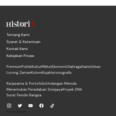
Tentang Kami
Syarat & Ketentuan
Kontak Kami
Kebijakan Privasi
Premium
Politik
Kultur
Militer
Ekonomi
Olahraga
Sains
Urban
Lorong Zaman
Kolom
Koja
Historiografis
Kerjasama & Portofolio
Undangan Menulis
Menemukan Peradaban Sriwijaya
Proyek DNA
Surat Pendiri Bangsa
© 2026, PT. Media Digital Historia.