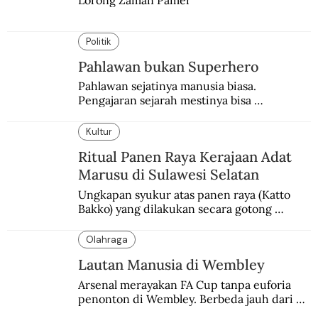
Lorong Zaman Pamer
Politik
Pahlawan bukan Superhero
Pahlawan sejatinya manusia biasa. 
Pengajaran sejarah mestinya bisa 
menghadirkan sosok humanisnya.
Kultur
Ritual Panen Raya Kerajaan Adat
Marusu di Sulawesi Selatan
Ungkapan syukur atas panen raya (Katto 
Bakko) yang dilakukan secara gotong 
royong.
Olahraga
Lautan Manusia di Wembley
Arsenal merayakan FA Cup tanpa euforia 
penonton di Wembley. Berbeda jauh dari 
suasana final di stadion ikonik itu 97 tahun 