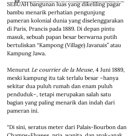
SEBUAH bangunan luas yang dikeliling pagar 
Kampung Jawa dalam Pameran Dunia di Paris, Prancis. (Harry A. Poeze, Di Negeri Para Penjajah: Orang Indonesia di Negeri Belanda, 1600-1950).
bambu menarik perhatian pengunjung 
pameran kolonial dunia yang diselenggarakan 
di Paris, Prancis pada 1889. Di depan pintu 
masuk, sebuah papan besar berwarna putih 
bertuliskan “Kampong (Village) Javanais” atau 
Kampung Jawa.
Menurut 
Le courrier de la Meuse
, 4 Juni 1889, 
meski kampung itu tak terlalu besar –hanya 
sekitar dua puluh rumah dan enam puluh 
penduduk–, tetapi merupakan salah satu 
bagian yang paling menarik dan indah dari 
pameran ini. 
“Di sini, seratus meter dari Palais-Bourbon dan 
Champs-Elysees, pria, wanita, dan anak-anak 