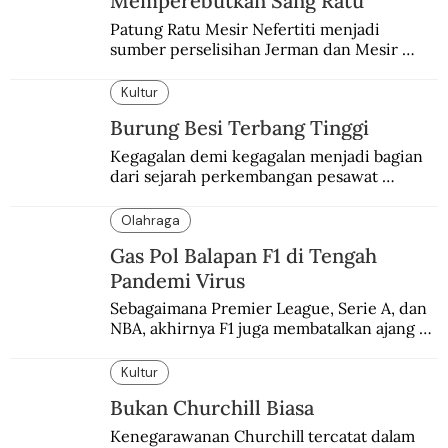
Memperebutkan Sang Ratu
Patung Ratu Mesir Nefertiti menjadi 
sumber perselisihan Jerman dan Mesir 
selama puluhan tahun.
Kultur
Burung Besi Terbang Tinggi
Kegagalan demi kegagalan menjadi bagian 
dari sejarah perkembangan pesawat 
terbang.
Olahraga
Gas Pol Balapan F1 di Tengah
Pandemi Virus
Sebagaimana Premier League, Serie A, dan 
NBA, akhirnya F1 juga membatalkan ajang 
balapannya. Menghindari pengalaman 
enam dekade lampau.
Kultur
Bukan Churchill Biasa
Kenegarawanan Churchill tercatat dalam 