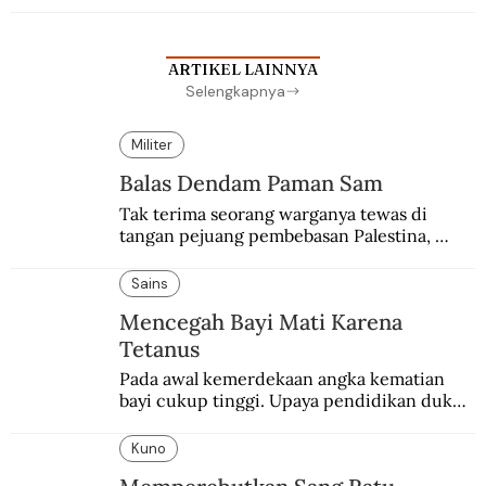
sekolah Belanda.
ARTIKEL LAINNYA
Selengkapnya
Militer
Balas Dendam Paman Sam
Tak terima seorang warganya tewas di 
tangan pejuang pembebasan Palestina, 
pemerintahan Ronald Reagan melakukan 
pembalasan.
Sains
Mencegah Bayi Mati Karena
Tetanus
Pada awal kemerdekaan angka kematian 
bayi cukup tinggi. Upaya pendidikan dukun 
pun dilakukan lewat Proyek Serpong.
Kuno