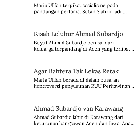
Maria Ullfah terpikat sosialisme pada 
pandangan pertama. Sutan Sjahrir jadi 
comblangnya.
Kisah Leluhur Ahmad Subardjo
Buyut Ahmad Subardjo berasal dari 
keluarga terpandang di Aceh yang terlibat 
persaingan kekuasaan. Dia memilih 
merantau ke Jawa dan menjadi pemuka 
agama Islam. Anaknya mengikuti jejaknya.
Agar Bahtera Tak Lekas Retak
Maria Ullfah berada di dalam pusaran 
kontroversi penyusunan RUU Perkawinan. 
Berbuah manis walau penuh kompromi.
Ahmad Subardjo van Karawang
Ahmad Subardjo lahir di Karawang dari 
keturunan bangsawan Aceh dan Jawa. Anak 
kesayangan mantri polisi ini pindah ke 
Batavia untuk melanjutkan pendidikan di 