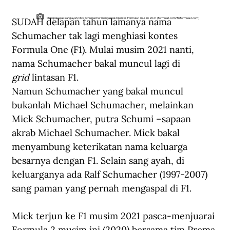
SUDAH delapan tahun lamanya nama 
Menapak jejak sang ayah, Mick Schumacher mengaspal di pentas Formula 1 musim 2021 (formula1.com/fiaformula2.com)
Schumacher tak lagi menghiasi kontes 
Formula One (F1). Mulai musim 2021 nanti, 
nama Schumacher bakal muncul lagi di 
grid
 lintasan F1.
Namun Schumacher yang bakal muncul 
bukanlah Michael Schumacher, melainkan 
Mick Schumacher, putra Schumi –sapaan 
akrab Michael Schumacher. Mick bakal 
menyambung keterikatan nama keluarga 
besarnya dengan F1. Selain sang ayah, di 
keluarganya ada Ralf Schumacher (1997-2007) 
sang paman yang pernah mengaspal di F1.
Mick terjun ke F1 musim 2021 pasca-menjuarai 
Formula 2 musim ini (2020) bersama tim Prema 