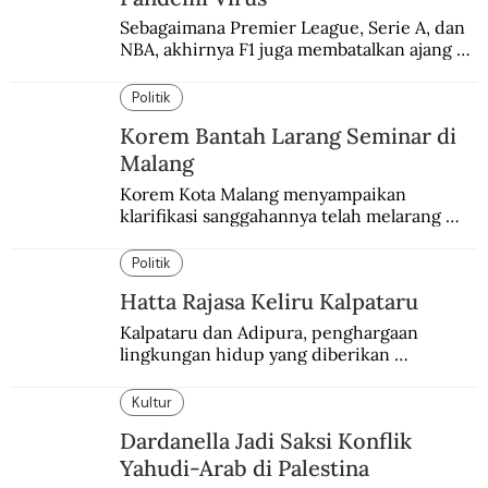
Sebagaimana Premier League, Serie A, dan 
NBA, akhirnya F1 juga membatalkan ajang 
balapannya. Menghindari pengalaman 
enam dekade lampau.
Politik
Korem Bantah Larang Seminar di
Malang
Korem Kota Malang menyampaikan 
klarifikasi sanggahannya telah melarang 
seminar sejarah di Universitas Negeri 
Malang.
Politik
Hatta Rajasa Keliru Kalpataru
Kalpataru dan Adipura, penghargaan 
lingkungan hidup yang diberikan 
pemerintah setiap tahun kepada dua pihak 
yang berbeda.
Kultur
Dardanella Jadi Saksi Konflik
Yahudi-Arab di Palestina