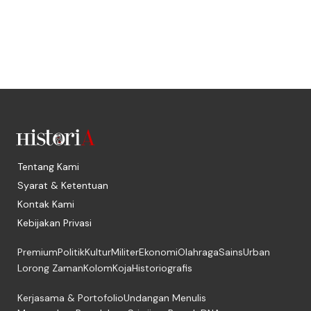
Tentang Kami
Syarat & Ketentuan
Kontak Kami
Kebijakan Privasi
Premium
Politik
Kultur
Militer
Ekonomi
Olahraga
Sains
Urban
Lorong Zaman
Kolom
Koja
Historiografis
Kerjasama & Portofolio
Undangan Menulis