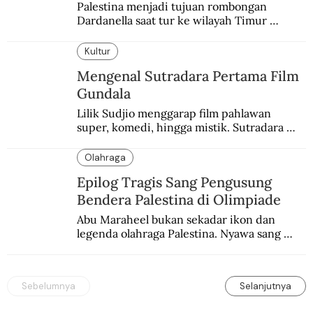
Palestina menjadi tujuan rombongan 
Dardanella saat tur ke wilayah Timur 
Tengah. Di sana mereka menjadi saksi 
ketegangan antara orang Yahudi dan 
Kultur
penduduk Arab.
Mengenal Sutradara Pertama Film
Gundala
Lilik Sudjio menggarap film pahlawan 
super, komedi, hingga mistik. Sutradara 
terbaik yang kurang dilirik.
Olahraga
Epilog Tragis Sang Pengusung
Bendera Palestina di Olimpiade
Abu Maraheel bukan sekadar ikon dan 
legenda olahraga Palestina. Nyawa sang 
Olimpian tak tertolong setelah Israel 
memblokade Rafah.
Sebelumnya
Selanjutnya