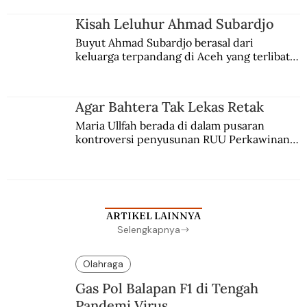
Kisah Leluhur Ahmad Subardjo
Buyut Ahmad Subardjo berasal dari 
keluarga terpandang di Aceh yang terlibat 
persaingan kekuasaan. Dia memilih 
merantau ke Jawa dan menjadi pemuka 
agama Islam. Anaknya mengikuti jejaknya.
Agar Bahtera Tak Lekas Retak
Maria Ullfah berada di dalam pusaran 
kontroversi penyusunan RUU Perkawinan. 
Berbuah manis walau penuh kompromi.
ARTIKEL LAINNYA
Selengkapnya
Olahraga
Gas Pol Balapan F1 di Tengah
Pandemi Virus