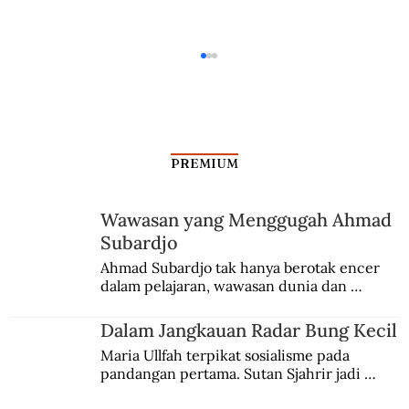
PREMIUM
Wawasan yang Menggugah Ahmad
Subardjo
Gerakan Anti-Gundul Pelajar Masa
Ahmad Subardjo tak hanya berotak encer 
dalam pelajaran, wawasan dunia dan 
Jepang
kesadaran kebangsaannya tumbuh berkat 
Jules Verne, Multatuli, hingga Sun Yat-sen.
Dalam Jangkauan Radar Bung Kecil
Maria Ullfah terpikat sosialisme pada 
pandangan pertama. Sutan Sjahrir jadi 
comblangnya.