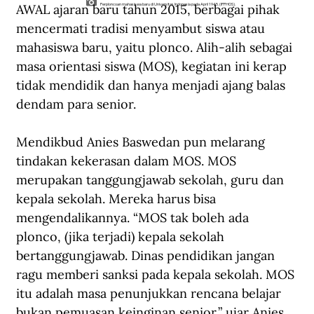
AWAL ajaran baru tahun 2015, berbagai pihak 
Perploncoan mahasiswa baru di Universitas Indonesia pada April 1945. (IPPHOS).
mencermati tradisi menyambut siswa atau 
mahasiswa baru, yaitu plonco. Alih-alih sebagai 
masa orientasi siswa (MOS), kegiatan ini kerap 
tidak mendidik dan hanya menjadi ajang balas 
dendam para senior.
Mendikbud Anies Baswedan pun melarang 
tindakan kekerasan dalam MOS. MOS 
merupakan tanggungjawab sekolah, guru dan 
kepala sekolah. Mereka harus bisa 
mengendalikannya. “MOS tak boleh ada 
plonco, (jika terjadi) kepala sekolah 
bertanggungjawab. Dinas pendidikan jangan 
ragu memberi sanksi pada kepala sekolah. MOS 
itu adalah masa penunjukkan rencana belajar 
bukan pemuasan keinginan senior,” ujar Anies, 