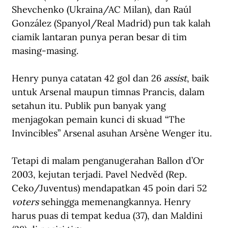
Shevchenko (Ukraina/AC Milan), dan Raúl 
González (Spanyol/Real Madrid) pun tak kalah 
ciamik lantaran punya peran besar di tim 
masing-masing. 
Henry punya catatan 42 gol dan 26 
assist
, baik 
untuk Arsenal maupun timnas Prancis, dalam 
setahun itu. Publik pun banyak yang 
menjagokan pemain kunci di skuad “The 
Invincibles” Arsenal asuhan 
Arsène Wenger
 itu. 
Tetapi di malam penganugerahan Ballon d’Or 
2003, kejutan terjadi. Pavel Nedvěd (Rep. 
Ceko/Juventus) mendapatkan 45 poin dari 52 
voters
 sehingga memenangkannya. Henry 
harus puas di tempat kedua (37), dan Maldini 