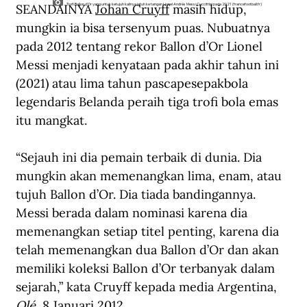
SEANDAINYA 
Johan Cruyff
 masih hidup, 
Trofi Ballon d'Or yang untuk ketujuh kalinya jatuh ke tangan Lionel Andrés Messi Cuccittini pada 2021 (francefootball.fr)
mungkin ia bisa tersenyum puas. Nubuatnya 
pada 2012 tentang rekor Ballon d’Or Lionel 
Messi menjadi kenyataan pada akhir tahun ini 
(2021) atau lima tahun pascapesepakbola 
legendaris Belanda peraih tiga trofi bola emas 
itu mangkat.
“Sejauh ini dia pemain terbaik di dunia. Dia 
mungkin akan memenangkan lima, enam, atau 
tujuh Ballon d’Or. Dia tiada bandingannya. 
Messi berada dalam nominasi karena dia 
memenangkan setiap titel penting, karena dia 
telah memenangkan dua Ballon d’Or dan akan 
memiliki koleksi Ballon d’Or terbanyak dalam 
sejarah,” kata Cruyff kepada media Argentina, 
Olé
, 8 Januari 2012.