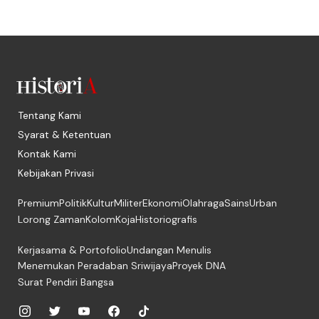
Tentang Kami
Syarat & Ketentuan
Kontak Kami
Kebijakan Privasi
Premium
Politik
Kultur
Militer
Ekonomi
Olahraga
Sains
Urban
Lorong Zaman
Kolom
Koja
Historiografis
Kerjasama & Portofolio
Undangan Menulis
Menemukan Peradaban Sriwijaya
Proyek DNA
Surat Pendiri Bangsa