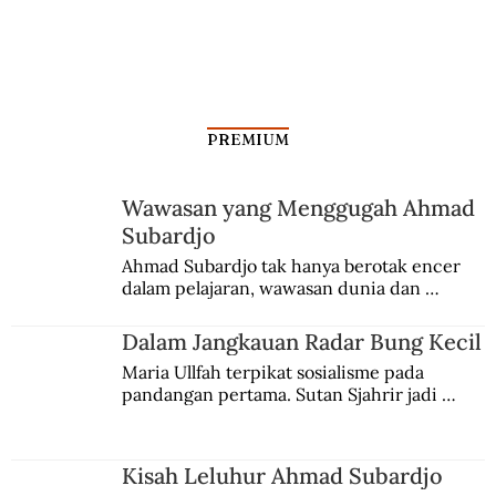
PREMIUM
Wawasan yang Menggugah Ahmad
Subardjo
Ahmad Subardjo tak hanya berotak encer 
dalam pelajaran, wawasan dunia dan 
kesadaran kebangsaannya tumbuh berkat 
Jules Verne, Multatuli, hingga Sun Yat-sen.
Dalam Jangkauan Radar Bung Kecil
Maria Ullfah terpikat sosialisme pada 
pandangan pertama. Sutan Sjahrir jadi 
comblangnya.
Kisah Leluhur Ahmad Subardjo