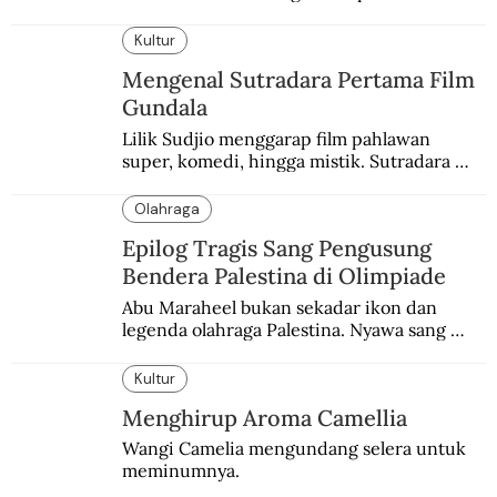
pemakaman suku yang telah punah. Seekor 
burung nuri diyakini sebagai penutur 
Kultur
terakhir bahasa suku itu.
Mengenal Sutradara Pertama Film
Gundala
Lilik Sudjio menggarap film pahlawan 
super, komedi, hingga mistik. Sutradara 
terbaik yang kurang dilirik.
Olahraga
Epilog Tragis Sang Pengusung
Bendera Palestina di Olimpiade
Abu Maraheel bukan sekadar ikon dan 
legenda olahraga Palestina. Nyawa sang 
Olimpian tak tertolong setelah Israel 
memblokade Rafah.
Kultur
Menghirup Aroma Camellia
Wangi Camelia mengundang selera untuk 
meminumnya.