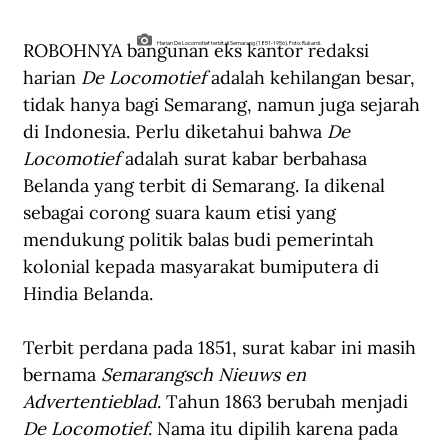
ROBOHNYA bangunan eks kantor redaksi 
Harian De Locomotief terbit di Semarang (1851-1956). Foto: Rukardi.
harian 
De Locomotief
 adalah kehilangan besar, 
tidak hanya bagi Semarang, namun juga sejarah 
di Indonesia. Perlu diketahui bahwa 
De 
Locomotief
 adalah surat kabar berbahasa 
Belanda yang terbit di Semarang. Ia dikenal 
sebagai corong suara kaum etisi yang 
mendukung politik balas budi pemerintah 
kolonial kepada masyarakat bumiputera di 
Hindia Belanda.
Terbit perdana pada 1851, surat kabar ini masih 
bernama 
Semarangsch Nieuws en 
Advertentieblad
. Tahun 1863 berubah menjadi 
De Locomotief
. Nama itu dipilih karena pada 