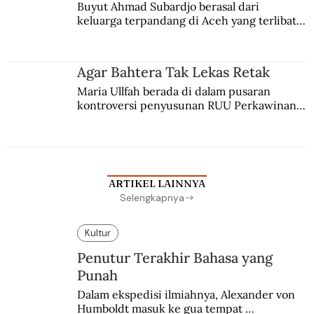
Buyut Ahmad Subardjo berasal dari 
keluarga terpandang di Aceh yang terlibat 
persaingan kekuasaan. Dia memilih 
merantau ke Jawa dan menjadi pemuka 
agama Islam. Anaknya mengikuti jejaknya.
Agar Bahtera Tak Lekas Retak
Maria Ullfah berada di dalam pusaran 
kontroversi penyusunan RUU Perkawinan. 
Berbuah manis walau penuh kompromi.
ARTIKEL LAINNYA
Selengkapnya
Kultur
Penutur Terakhir Bahasa yang
Punah
Dalam ekspedisi ilmiahnya, Alexander von 
Humboldt masuk ke gua tempat 