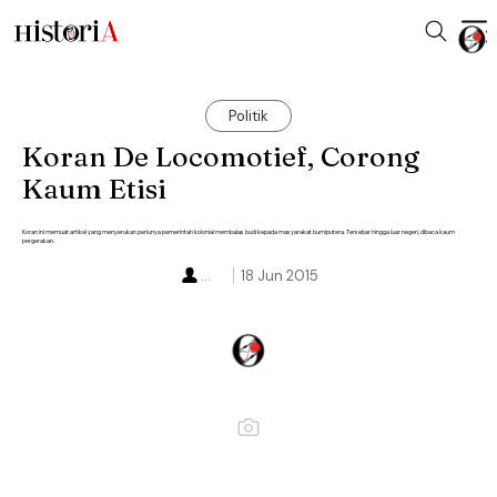
Politik
Koran De Locomotief, Corong
Kaum Etisi
Koran ini memuat artikel yang menyerukan perlunya pemerintah kolonial membalas budi kepada masyarakat bumiputera. Tersebar hingga luar negeri, dibaca kaum
pergerakan.
...
18 Jun 2015