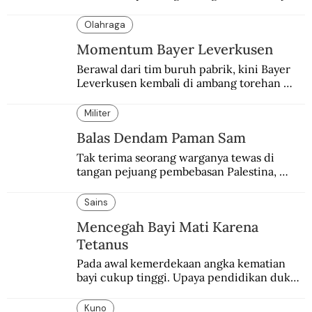
menjadi salah satu perhatian dalam 
peringatan Hari Ibu.
Olahraga
Momentum Bayer Leverkusen
Berawal dari tim buruh pabrik, kini Bayer 
Leverkusen kembali di ambang torehan 
“treble”. Sempat diejek dengan julukan 
“Neverkusen”.
Militer
Balas Dendam Paman Sam
Tak terima seorang warganya tewas di 
tangan pejuang pembebasan Palestina, 
pemerintahan Ronald Reagan melakukan 
pembalasan.
Sains
Mencegah Bayi Mati Karena
Tetanus
Pada awal kemerdekaan angka kematian 
bayi cukup tinggi. Upaya pendidikan dukun 
pun dilakukan lewat Proyek Serpong.
Kuno