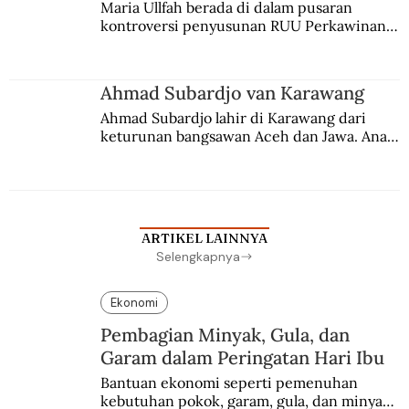
Maria Ullfah berada di dalam pusaran 
kontroversi penyusunan RUU Perkawinan. 
Berbuah manis walau penuh kompromi.
Ahmad Subardjo van Karawang
Ahmad Subardjo lahir di Karawang dari 
keturunan bangsawan Aceh dan Jawa. Anak 
kesayangan mantri polisi ini pindah ke 
Batavia untuk melanjutkan pendidikan di 
sekolah Belanda.
ARTIKEL LAINNYA
Selengkapnya
Ekonomi
Pembagian Minyak, Gula, dan
Garam dalam Peringatan Hari Ibu
Bantuan ekonomi seperti pemenuhan 
kebutuhan pokok, garam, gula, dan minyak 