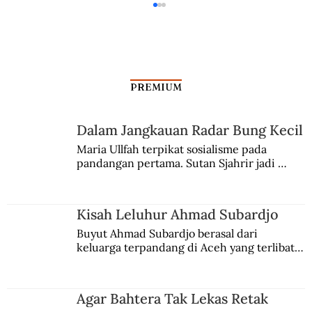
PREMIUM
Dalam Jangkauan Radar Bung Kecil
Maria Ullfah terpikat sosialisme pada 
Cerita di Balik Keriuk Keripik Kentang
pandangan pertama. Sutan Sjahrir jadi 
comblangnya.
Kisah Leluhur Ahmad Subardjo
Buyut Ahmad Subardjo berasal dari 
keluarga terpandang di Aceh yang terlibat 
persaingan kekuasaan. Dia memilih 
merantau ke Jawa dan menjadi pemuka 
agama Islam. Anaknya mengikuti jejaknya.
Agar Bahtera Tak Lekas Retak