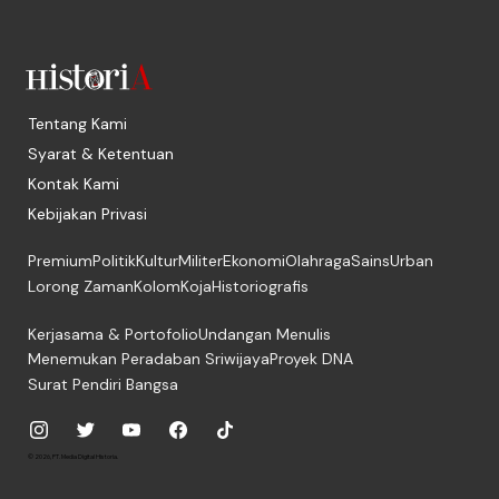
Tentang Kami
Syarat & Ketentuan
Kontak Kami
Kebijakan Privasi
Premium
Politik
Kultur
Militer
Ekonomi
Olahraga
Sains
Urban
Lorong Zaman
Kolom
Koja
Historiografis
Kerjasama & Portofolio
Undangan Menulis
Menemukan Peradaban Sriwijaya
Proyek DNA
Surat Pendiri Bangsa
© 2026, PT. Media Digital Historia.