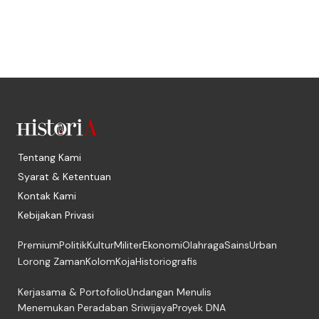
Tentang Kami
Syarat & Ketentuan
Kontak Kami
Kebijakan Privasi
Premium
Politik
Kultur
Militer
Ekonomi
Olahraga
Sains
Urban
Lorong Zaman
Kolom
Koja
Historiografis
Kerjasama & Portofolio
Undangan Menulis
Menemukan Peradaban Sriwijaya
Proyek DNA