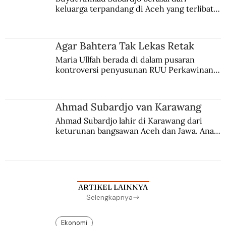
keluarga terpandang di Aceh yang terlibat 
persaingan kekuasaan. Dia memilih 
merantau ke Jawa dan menjadi pemuka 
agama Islam. Anaknya mengikuti jejaknya.
Agar Bahtera Tak Lekas Retak
Maria Ullfah berada di dalam pusaran 
kontroversi penyusunan RUU Perkawinan. 
Berbuah manis walau penuh kompromi.
Ahmad Subardjo van Karawang
Ahmad Subardjo lahir di Karawang dari 
keturunan bangsawan Aceh dan Jawa. Anak 
kesayangan mantri polisi ini pindah ke 
Batavia untuk melanjutkan pendidikan di 
sekolah Belanda.
ARTIKEL LAINNYA
Selengkapnya
Ekonomi