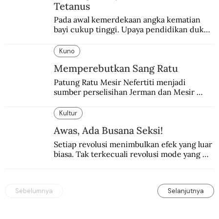
Tetanus
Pada awal kemerdekaan angka kematian 
bayi cukup tinggi. Upaya pendidikan dukun 
pun dilakukan lewat Proyek Serpong.
Kuno
Memperebutkan Sang Ratu
Patung Ratu Mesir Nefertiti menjadi 
sumber perselisihan Jerman dan Mesir 
selama puluhan tahun.
Kultur
Awas, Ada Busana Seksi!
Setiap revolusi menimbulkan efek yang luar 
biasa. Tak terkecuali revolusi mode yang 
seksi-seksi.
Sebelumnya
Selanjutnya