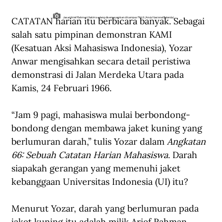
CATATAN harian itu berbicara banyak. Sebagai 
Jasad Arief Rahman Hakim sedang disemayamkan di kampus FK UI. (Arsip Nasional Belanda).
salah satu pimpinan demonstran KAMI 
(Kesatuan Aksi Mahasiswa Indonesia), Yozar 
Anwar mengisahkan secara detail peristiwa 
demonstrasi di Jalan Merdeka Utara pada 
Kamis, 24 Februari 1966.
“Jam 9 pagi, mahasiswa mulai berbondong-
bondong dengan membawa jaket kuning yang 
berlumuran darah,” tulis Yozar dalam 
Angkatan 
66: Sebuah Catatan Harian Mahasiswa
. Darah 
siapakah gerangan yang memenuhi jaket 
kebanggaan Universitas Indonesia (UI) itu?
Menurut Yozar, darah yang berlumuran pada 
jaket kuning itu adalah milik Arief Rahman 