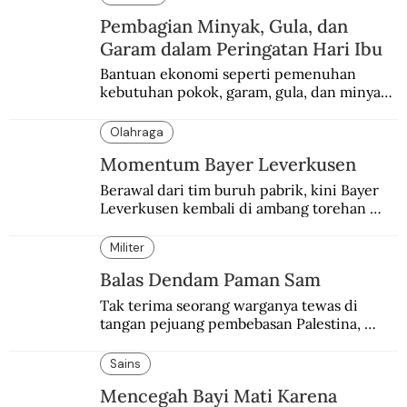
Pembagian Minyak, Gula, dan
Garam dalam Peringatan Hari Ibu
Bantuan ekonomi seperti pemenuhan 
kebutuhan pokok, garam, gula, dan minyak 
menjadi salah satu perhatian dalam 
peringatan Hari Ibu.
Olahraga
Momentum Bayer Leverkusen
Berawal dari tim buruh pabrik, kini Bayer 
Leverkusen kembali di ambang torehan 
“treble”. Sempat diejek dengan julukan 
“Neverkusen”.
Militer
Balas Dendam Paman Sam
Tak terima seorang warganya tewas di 
tangan pejuang pembebasan Palestina, 
pemerintahan Ronald Reagan melakukan 
pembalasan.
Sains
Mencegah Bayi Mati Karena