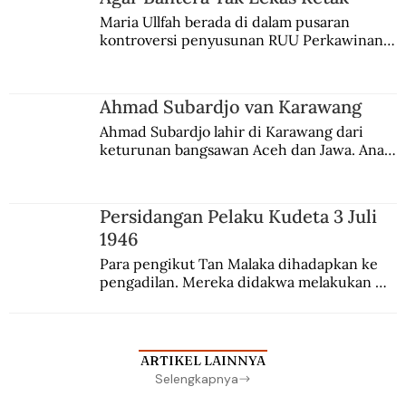
Maria Ullfah berada di dalam pusaran 
kontroversi penyusunan RUU Perkawinan. 
Berbuah manis walau penuh kompromi.
Ahmad Subardjo van Karawang
Ahmad Subardjo lahir di Karawang dari 
keturunan bangsawan Aceh dan Jawa. Anak 
kesayangan mantri polisi ini pindah ke 
Batavia untuk melanjutkan pendidikan di 
sekolah Belanda.
Persidangan Pelaku Kudeta 3 Juli
1946
Para pengikut Tan Malaka dihadapkan ke 
pengadilan. Mereka didakwa melakukan 
penculikan Sutan Sjahrir dan berupaya 
menggulingkan pemerintahan.
ARTIKEL LAINNYA
Selengkapnya