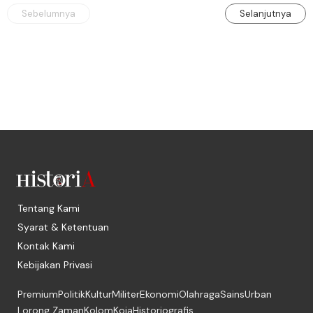
Sebelumnya
Selanjutnya
Tentang Kami
Syarat & Ketentuan
Kontak Kami
Kebijakan Privasi
Premium
Politik
Kultur
Militer
Ekonomi
Olahraga
Sains
Urban
Lorong Zaman
Kolom
Koja
Historiografis