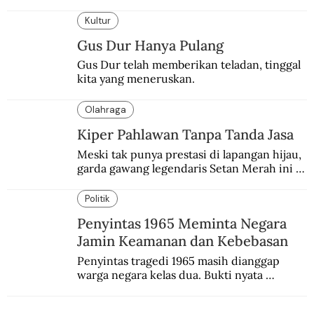
Pangeran Diponegoro itu akhirnya kembali 
di periode yang sulit.
Kultur
Gus Dur Hanya Pulang
Gus Dur telah memberikan teladan, tinggal 
kita yang meneruskan.
Olahraga
Kiper Pahlawan Tanpa Tanda Jasa
Meski tak punya prestasi di lapangan hijau, 
garda gawang legendaris Setan Merah ini 
satu-satunya kiper yang memiliki gelar 
pahlawan.
Politik
Penyintas 1965 Meminta Negara
Jamin Keamanan dan Kebebasan
Penyintas tragedi 1965 masih dianggap 
warga negara kelas dua. Bukti nyata 
diskriminasi masih dipelihara.