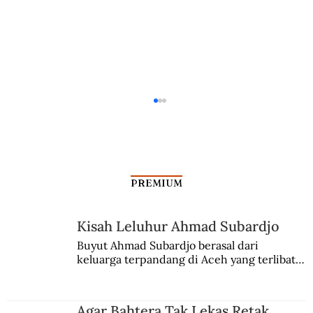
PREMIUM
Kisah Leluhur Ahmad Subardjo
Buyut Ahmad Subardjo berasal dari 
keluarga terpandang di Aceh yang terlibat 
Aceh Dibantu Turki Menaklukkan Aru
persaingan kekuasaan. Dia memilih 
dan Johor
merantau ke Jawa dan menjadi pemuka 
agama Islam. Anaknya mengikuti jejaknya.
Agar Bahtera Tak Lekas Retak