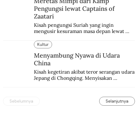
Meretas Mimpi dari Kamp
Pengungsi lewat Captains of
Zaatari
Kisah pengungsi Suriah yang ingin 
mengusir kesuraman masa depan lewat 
sepakbola. Disajikan dengan intim dan 
humanis.
Kultur
Menyambung Nyawa di Udara
China
Kisah kegetiran akibat teror serangan udara 
Jepang di Chongqing. Menyisakan 
kepedihan dan perlawanan.
Sebelumnya
Selanjutnya