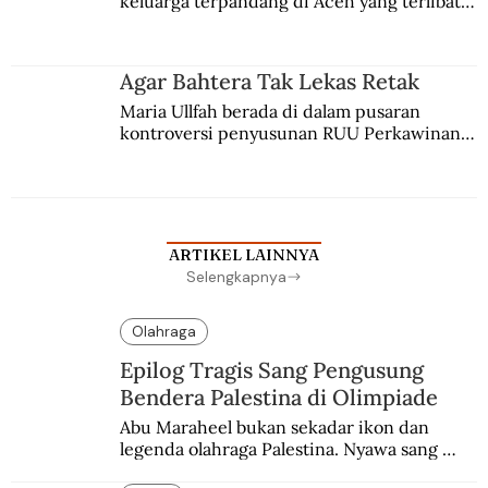
keluarga terpandang di Aceh yang terlibat 
persaingan kekuasaan. Dia memilih 
merantau ke Jawa dan menjadi pemuka 
agama Islam. Anaknya mengikuti jejaknya.
Agar Bahtera Tak Lekas Retak
Maria Ullfah berada di dalam pusaran 
kontroversi penyusunan RUU Perkawinan. 
Berbuah manis walau penuh kompromi.
ARTIKEL LAINNYA
Selengkapnya
Olahraga
Epilog Tragis Sang Pengusung
Bendera Palestina di Olimpiade
Abu Maraheel bukan sekadar ikon dan 
legenda olahraga Palestina. Nyawa sang 
Olimpian tak tertolong setelah Israel 