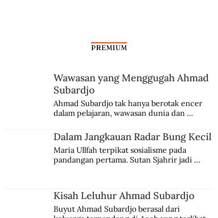
PREMIUM
Wawasan yang Menggugah Ahmad
Permina di Tangan Ibnu Sutowo
Subardjo
Ahmad Subardjo tak hanya berotak encer 
dalam pelajaran, wawasan dunia dan 
kesadaran kebangsaannya tumbuh berkat 
Jules Verne, Multatuli, hingga Sun Yat-sen.
Dalam Jangkauan Radar Bung Kecil
Maria Ullfah terpikat sosialisme pada 
pandangan pertama. Sutan Sjahrir jadi 
comblangnya.
Kisah Leluhur Ahmad Subardjo
Buyut Ahmad Subardjo berasal dari 