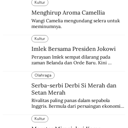
memblokade Rafah.
Kultur
Menghirup Aroma Camellia
Wangi Camelia mengundang selera untuk 
meminumnya.
Kultur
Imlek Bersama Presiden Jokowi
Perayaan Imlek sempat dilarang pada 
zaman Belanda dan Orde Baru. Kini 
dirayakan dengan semarak.
Olahraga
Serba-serbi Derbi Si Merah dan
Setan Merah
Rivalitas paling panas dalam sepabola 
Inggris. Bermula dari persaingan ekonomi 
dan industri.
Kultur