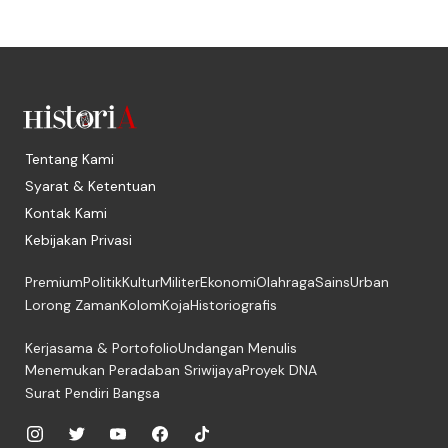
Tentang Kami
Syarat & Ketentuan
Kontak Kami
Kebijakan Privasi
Premium
Politik
Kultur
Militer
Ekonomi
Olahraga
Sains
Urban
Lorong Zaman
Kolom
Koja
Historiografis
Kerjasama & Portofolio
Undangan Menulis
Menemukan Peradaban Sriwijaya
Proyek DNA
Surat Pendiri Bangsa