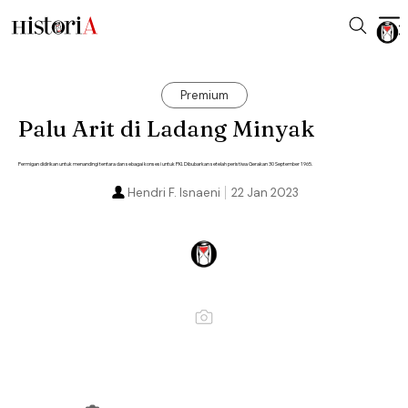
Premium
Palu Arit di Ladang Minyak
Permigan didirikan untuk menandingi tentara dan sebagai konsesi untuk PKI. Dibubarkan setelah peristiwa Gerakan 30 September 1965.
Hendri F. Isnaeni
22 Jan 2023