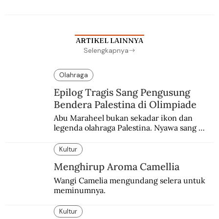
ARTIKEL LAINNYA
Selengkapnya
Olahraga
Epilog Tragis Sang Pengusung
Bendera Palestina di Olimpiade
Abu Maraheel bukan sekadar ikon dan 
legenda olahraga Palestina. Nyawa sang 
Olimpian tak tertolong setelah Israel 
memblokade Rafah.
Kultur
Menghirup Aroma Camellia
Wangi Camelia mengundang selera untuk 
meminumnya.
Kultur