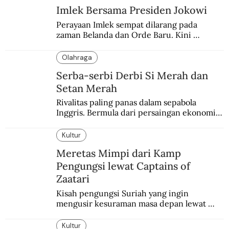
Imlek Bersama Presiden Jokowi
Perayaan Imlek sempat dilarang pada 
zaman Belanda dan Orde Baru. Kini 
dirayakan dengan semarak.
Olahraga
Serba-serbi Derbi Si Merah dan
Setan Merah
Rivalitas paling panas dalam sepabola 
Inggris. Bermula dari persaingan ekonomi 
dan industri.
Kultur
Meretas Mimpi dari Kamp
Pengungsi lewat Captains of
Zaatari
Kisah pengungsi Suriah yang ingin 
mengusir kesuraman masa depan lewat 
sepakbola. Disajikan dengan intim dan 
humanis.
Kultur