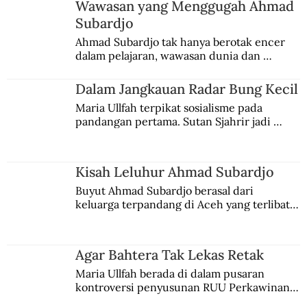
Lagak Laskar Sumatra Timur
Wawasan yang Menggugah Ahmad
Subardjo
Ahmad Subardjo tak hanya berotak encer 
dalam pelajaran, wawasan dunia dan 
kesadaran kebangsaannya tumbuh berkat 
Jules Verne, Multatuli, hingga Sun Yat-sen.
Dalam Jangkauan Radar Bung Kecil
Maria Ullfah terpikat sosialisme pada 
pandangan pertama. Sutan Sjahrir jadi 
comblangnya.
Kisah Leluhur Ahmad Subardjo
Buyut Ahmad Subardjo berasal dari 
keluarga terpandang di Aceh yang terlibat 
persaingan kekuasaan. Dia memilih 
merantau ke Jawa dan menjadi pemuka 
agama Islam. Anaknya mengikuti jejaknya.
Agar Bahtera Tak Lekas Retak
Maria Ullfah berada di dalam pusaran 
kontroversi penyusunan RUU Perkawinan. 
Berbuah manis walau penuh kompromi.