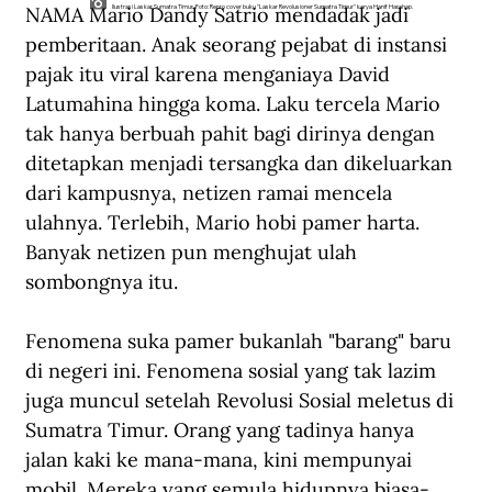
NAMA Mario Dandy Satrio mendadak jadi 
Ilustrasi Laskar Sumatra Timur. Foto: Repro cover buku "Laskar Revolusioner Sumatra Timur" karya Hanif Harahap.
pemberitaan. Anak seorang pejabat di instansi 
pajak itu viral karena menganiaya David 
Latumahina hingga koma. Laku tercela Mario 
tak hanya berbuah pahit bagi dirinya dengan 
ditetapkan menjadi tersangka dan dikeluarkan 
dari kampusnya, netizen ramai mencela 
ulahnya. Terlebih, Mario hobi pamer harta. 
Banyak netizen pun menghujat ulah 
sombongnya itu.
Fenomena suka pamer bukanlah "barang" baru 
di negeri ini. Fenomena sosial yang tak lazim 
juga muncul setelah Revolusi Sosial meletus di 
Sumatra Timur. Orang yang tadinya hanya 
jalan kaki ke mana-mana, kini mempunyai 
mobil. Mereka yang semula hidupnya biasa-