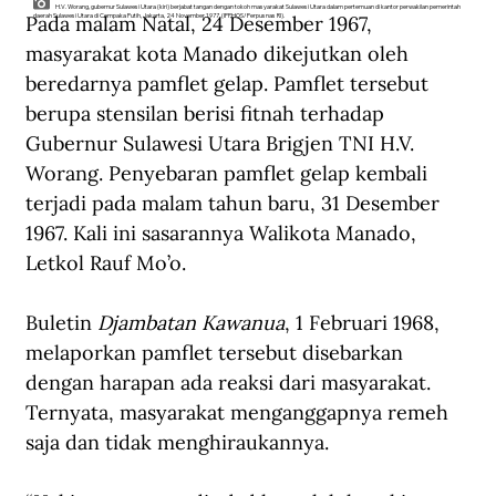
H.V. Worang, gubernur Sulawesi Utara (kiri) berjabat tangan dengan tokoh masyarakat Sulawesi Utara dalam pertemuan di kantor perwakilan pemerintah
Pada 
malam Natal, 24 Desember 1967, 
daerah Sulawesi Utara di Cempaka Putih, Jakarta, 24 November 1977. (IPPHOS/Perpusnas RI).
masyarakat kota Manado 
dikejutkan 
oleh 
beredarnya pamflet gelap
. P
amflet tersebut 
berupa stensilan berisi fitnah terhadap 
Gubernur Sulawesi Utara 
Brigjen TNI 
H.V. 
Worang
. Penyebaran pamflet gelap kembali 
terjadi 
pada malam tahun baru, 31 Desember 
1967
.
 Kali ini sasarannya Walikota Manado, 
Letkol Rauf Mo’o.
Buletin 
Djambatan Kawanua
, 1 Februari 1968, 
melaporkan pamflet tersebut disebarkan 
dengan harapan ada reaksi dari masyarakat. 
Ternyata, masyarakat menganggapnya remeh 
saja dan tidak menghiraukannya.