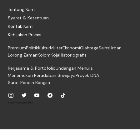
Tentang Kami
Syarat & Ketentuan
Kontak Kami
Kebijakan Privasi
Premium
Politik
Kultur
Militer
Ekonomi
Olahraga
Sains
Urban
Lorong Zaman
Kolom
Koja
Historiografis
Kerjasama & Portofolio
Undangan Menulis
Menemukan Peradaban Sriwijaya
Proyek DNA
Surat Pendiri Bangsa
© 2026, PT. Media Digital Historia.