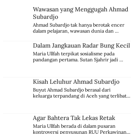
Wawasan yang Menggugah Ahmad
Subardjo
Ahmad Subardjo tak hanya berotak encer 
dalam pelajaran, wawasan dunia dan 
kesadaran kebangsaannya tumbuh berkat 
Jules Verne, Multatuli, hingga Sun Yat-sen.
Dalam Jangkauan Radar Bung Kecil
Maria Ullfah terpikat sosialisme pada 
pandangan pertama. Sutan Sjahrir jadi 
comblangnya.
Kisah Leluhur Ahmad Subardjo
Buyut Ahmad Subardjo berasal dari 
keluarga terpandang di Aceh yang terlibat 
persaingan kekuasaan. Dia memilih 
merantau ke Jawa dan menjadi pemuka 
agama Islam. Anaknya mengikuti jejaknya.
Agar Bahtera Tak Lekas Retak
Maria Ullfah berada di dalam pusaran 
kontroversi penyusunan RUU Perkawinan. 