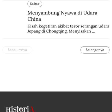
humanis.
Kultur
Menyambung Nyawa di Udara
China
Kisah kegetiran akibat teror serangan udara 
Jepang di Chongqing. Menyisakan 
kepedihan dan perlawanan.
Sebelumnya
Selanjutnya