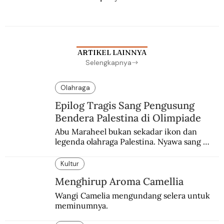
Berbuah manis walau penuh kompromi.
ARTIKEL LAINNYA
Selengkapnya
Olahraga
Epilog Tragis Sang Pengusung
Bendera Palestina di Olimpiade
Abu Maraheel bukan sekadar ikon dan 
legenda olahraga Palestina. Nyawa sang 
Olimpian tak tertolong setelah Israel 
memblokade Rafah.
Kultur
Menghirup Aroma Camellia
Wangi Camelia mengundang selera untuk 
meminumnya.