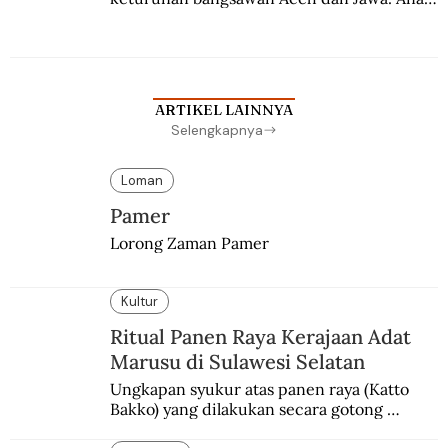
kesayangan mantri polisi ini pindah ke 
Batavia untuk melanjutkan pendidikan di 
sekolah Belanda.
ARTIKEL LAINNYA
Selengkapnya
Loman
Pamer
Lorong Zaman Pamer
Kultur
Ritual Panen Raya Kerajaan Adat
Marusu di Sulawesi Selatan
Ungkapan syukur atas panen raya (Katto 
Bakko) yang dilakukan secara gotong 
royong.