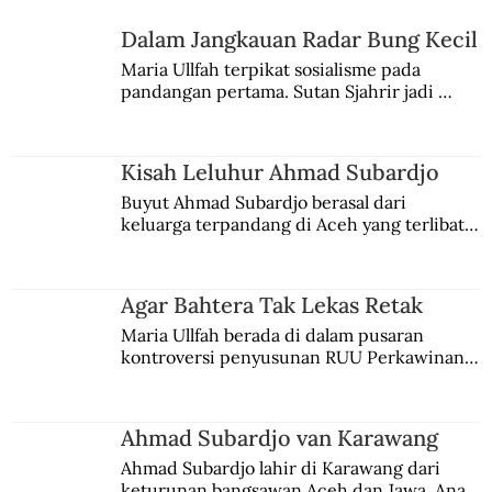
Dalam Jangkauan Radar Bung Kecil
Maria Ullfah terpikat sosialisme pada 
pandangan pertama. Sutan Sjahrir jadi 
Ianjo Tak Jauh dari Tangsi Militer
comblangnya.
Jepang
Kisah Leluhur Ahmad Subardjo
Buyut Ahmad Subardjo berasal dari 
keluarga terpandang di Aceh yang terlibat 
persaingan kekuasaan. Dia memilih 
merantau ke Jawa dan menjadi pemuka 
agama Islam. Anaknya mengikuti jejaknya.
Agar Bahtera Tak Lekas Retak
Maria Ullfah berada di dalam pusaran 
kontroversi penyusunan RUU Perkawinan. 
Berbuah manis walau penuh kompromi.
Ahmad Subardjo van Karawang
Ahmad Subardjo lahir di Karawang dari 
keturunan bangsawan Aceh dan Jawa. Anak 