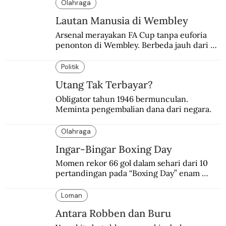
Olahraga
Lautan Manusia di Wembley
Arsenal merayakan FA Cup tanpa euforia 
penonton di Wembley. Berbeda jauh dari 
suasana final di stadion ikonik itu 97 tahun 
silam.
Politik
Utang Tak Terbayar?
Obligator tahun 1946 bermunculan. 
Meminta pengembalian dana dari negara.
Olahraga
Ingar-Bingar Boxing Day
Momen rekor 66 gol dalam sehari dari 10 
pertandingan pada “Boxing Day” enam 
dekade lalu. Termasuk kekalahan pahit 
Manchester United 6-1.
Loman
Antara Robben dan Buru