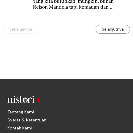
Yang kita butuhkan, mungkin, bukan 
Nelson Mandela tapi kemauan dan 
keberanian untuk menebus dosa masa lalu 
dengan berbagai cara yang bisa memenuhi 
rasa keadilan.
Sebelumnya
Selanjutnya
Tentang Kami
Syarat & Ketentuan
Kontak Kami