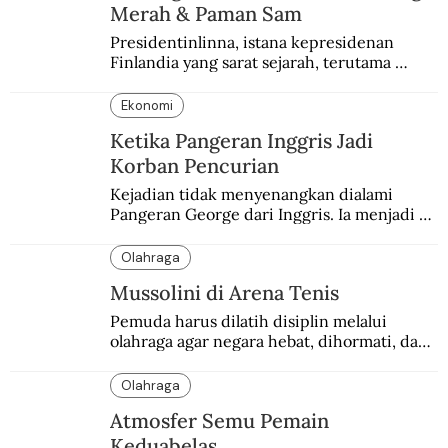
Merah & Paman Sam
Presidentinlinna, istana kepresidenan 
Finlandia yang sarat sejarah, terutama 
terkait Amerika dan Rusia.
Ekonomi
Ketika Pangeran Inggris Jadi
Korban Pencurian
Kejadian tidak menyenangkan dialami 
Pangeran George dari Inggris. Ia menjadi 
korban pencurian saat berkunjung ke 
Buenos Aires, Argentina.
Olahraga
Mussolini di Arena Tenis
Pemuda harus dilatih disiplin melalui 
olahraga agar negara hebat, dihormati, dan 
ditakuti, kata Mussolini.
Olahraga
Atmosfer Semu Pemain
Keduabelas