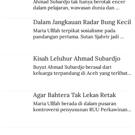
Ahmad Subardjo tak hanya berotak encer 
dalam pelajaran, wawasan dunia dan 
kesadaran kebangsaannya tumbuh berkat 
Jules Verne, Multatuli, hingga Sun Yat-sen.
Dalam Jangkauan Radar Bung Kecil
Maria Ullfah terpikat sosialisme pada 
pandangan pertama. Sutan Sjahrir jadi 
comblangnya.
Kisah Leluhur Ahmad Subardjo
Buyut Ahmad Subardjo berasal dari 
keluarga terpandang di Aceh yang terlibat 
persaingan kekuasaan. Dia memilih 
merantau ke Jawa dan menjadi pemuka 
agama Islam. Anaknya mengikuti jejaknya.
Agar Bahtera Tak Lekas Retak
Maria Ullfah berada di dalam pusaran 
kontroversi penyusunan RUU Perkawinan. 
Berbuah manis walau penuh kompromi.