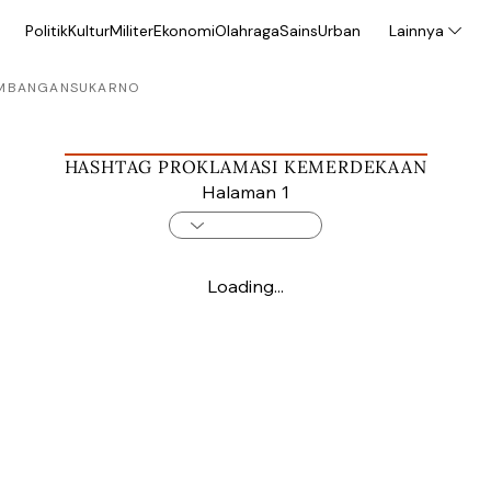
Politik
Kultur
Militer
Ekonomi
Olahraga
Sains
Urban
Lainnya
MBANGAN
SUKARNO
HASHTAG PROKLAMASI KEMERDEKAAN
Halaman 1
Loading...