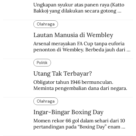
Ungkapan syukur atas panen raya (Katto 
Bakko) yang dilakukan secara gotong 
royong.
Olahraga
Lautan Manusia di Wembley
Arsenal merayakan FA Cup tanpa euforia 
penonton di Wembley. Berbeda jauh dari 
suasana final di stadion ikonik itu 97 tahun 
silam.
Politik
Utang Tak Terbayar?
Obligator tahun 1946 bermunculan. 
Meminta pengembalian dana dari negara.
Olahraga
Ingar-Bingar Boxing Day
Momen rekor 66 gol dalam sehari dari 10 
pertandingan pada “Boxing Day” enam 
dekade lalu. Termasuk kekalahan pahit 