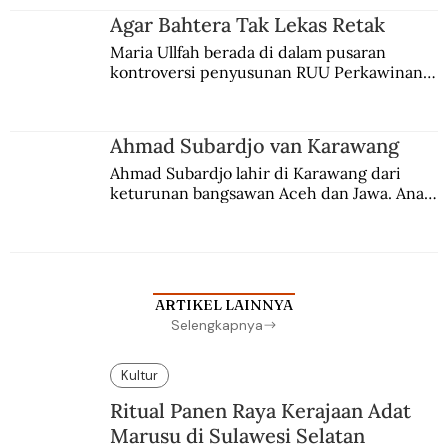
agama Islam. Anaknya mengikuti jejaknya.
Agar Bahtera Tak Lekas Retak
Maria Ullfah berada di dalam pusaran 
kontroversi penyusunan RUU Perkawinan. 
Berbuah manis walau penuh kompromi.
Ahmad Subardjo van Karawang
Ahmad Subardjo lahir di Karawang dari 
keturunan bangsawan Aceh dan Jawa. Anak 
kesayangan mantri polisi ini pindah ke 
Batavia untuk melanjutkan pendidikan di 
sekolah Belanda.
ARTIKEL LAINNYA
Selengkapnya
Kultur
Ritual Panen Raya Kerajaan Adat
Marusu di Sulawesi Selatan