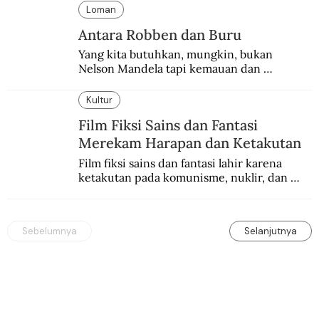
Manchester United 6-1.
Loman
Antara Robben dan Buru
Yang kita butuhkan, mungkin, bukan 
Nelson Mandela tapi kemauan dan 
keberanian untuk menebus dosa masa lalu 
dengan berbagai cara yang bisa memenuhi 
Kultur
rasa keadilan.
Film Fiksi Sains dan Fantasi
Merekam Harapan dan Ketakutan
Film fiksi sains dan fantasi lahir karena 
ketakutan pada komunisme, nuklir, dan 
dunia yang terkomputerisasi.
Sebelumnya
Selanjutnya