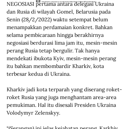
NEGOSIASI pertama antara delegasi Ukraina 
Kota Kharkiv yang hancur usai diserang militer Rusia (Twitter @PresidentofUkr)
dan Rusia di wilayah Gomel, Belarusia pada 
Senin (28/2/2022) waktu setempat belum 
menampakkan perdamaian konkret. Bahkan 
selama pembicaraan hingga berakhirnya 
negosiasi berdurasi lima jam itu, mesin-mesin 
perang Rusia tetap bergulir. Tak hanya 
mendekati ibukota Kyiv, mesin-mesin perang 
itu bahkan membombardir Kharkiv, kota 
terbesar kedua di Ukraina.
Kharkiv jadi kota terparah yang diserang roket-
roket Rusia yang juga menghantam area-area 
pemukiman. Hal itu disesali Presiden Ukraina 
Volodymyr Zelenskyy.
“(Serangan) ini jelas kejahatan perang. Karkhiv 