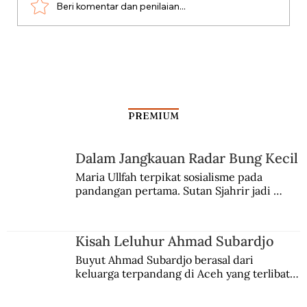
Beri komentar dan penilaian...
Aksi Koboi Jenderal Moestopo
PREMIUM
Dalam Jangkauan Radar Bung Kecil
Maria Ullfah terpikat sosialisme pada 
pandangan pertama. Sutan Sjahrir jadi 
comblangnya.
Kisah Leluhur Ahmad Subardjo
Buyut Ahmad Subardjo berasal dari 
keluarga terpandang di Aceh yang terlibat 
persaingan kekuasaan. Dia memilih 
merantau ke Jawa dan menjadi pemuka 