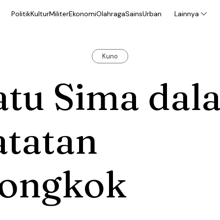
Politik
Kultur
Militer
Ekonomi
Olahraga
Sains
Urban
Lainnya
Kuno
atu Sima dal
atatan
iongkok