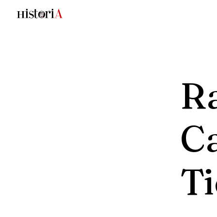
R
C
T