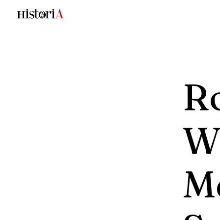
R
W
M