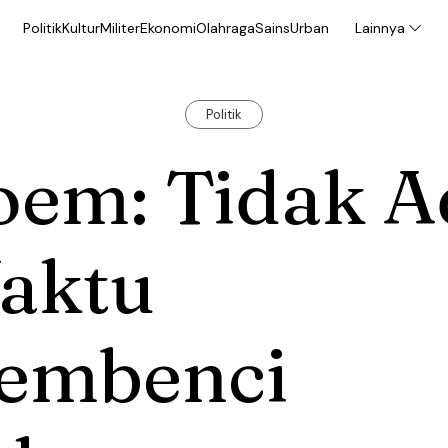
Politik
Kultur
Militer
Ekonomi
Olahraga
Sains
Urban
Lainnya
Politik
oem: Tidak A
aktu
embenci