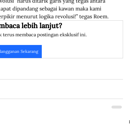
olusi” harus ditarik garis yang tegas antara 
dapat dipandang sebagai kawan maka kami 
pikir menurut logika revolusi!” tegas Roem.
mbaca lebih lanjut?
k terus membaca postingan eksklusif ini.
langganan Sekarang