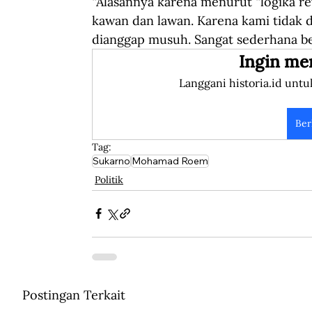
“Alasannya karena menurut “logika rev
kawan dan lawan. Karena kami tidak 
dianggap musuh. Sangat sederhana ber
Ingin me
Langgani historia.id untu
Ber
Tag:
Sukarno
Mohamad Roem
Politik
Postingan Terkait